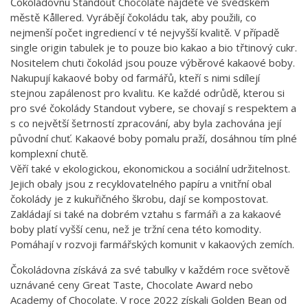
Čokoládovnu Standout Chocolate najdete ve švédském
městě Kållered. Vyrábějí čokoládu tak, aby použili, co
nejmenší počet ingrediencí v té nejvyšší kvalitě. V případě
single origin tabulek je to pouze bio kakao a bio třtinový cukr.
Nositelem chuti čokolád jsou pouze výběrové kakaové boby.
Nakupují kakaové boby od farmářů, kteří s nimi sdílejí
stejnou zapálenost pro kvalitu. Ke každé odrůdě, kterou si
pro své čokolády Standout vybere, se chovají s respektem a
s co největší šetrností zpracování, aby byla zachována její
původní chuť. Kakaové boby pomalu praží, dosáhnou tím plné
komplexní chutě.
Věří také v ekologickou, ekonomickou a sociální udržitelnost.
Jejich obaly jsou z recyklovatelného papíru a vnitřní obal
čokolády je z kukuřičného škrobu, dají se kompostovat.
Zakládají si také na dobrém vztahu s farmáři a za kakaové
boby platí vyšší cenu, než je tržní cena této komodity.
Pomáhají v rozvoji farmářských komunit v kakaových zemích.
Čokoládovna získává za své tabulky v každém roce světově
uznávané ceny Great Taste, Chocolate Award nebo
Academy of Chocolate. V roce 2022 získali Golden Bean od