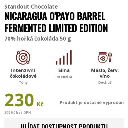
Standout Chocolate
NICARAGUA O'PAYO BARREL
FERMENTED LIMITED EDITION
70% hořká čokoláda 50 g
Intenzivní
Silná
Máslo, červ.
čokoládové
víno
Intenzita
Tóny
Dochuť
230
Produkt je dočasně vyprodán
Kč
205 Kč bez DPH
HLÍDAT DOSTUPNOST PRODUKTU