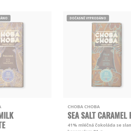
DÁNO
DOČASNĚ VYPRODÁNO
A
CHOBA CHOBA
MILK
SEA SALT CARAMEL 
TE
41% mléčná čokoláda se sla