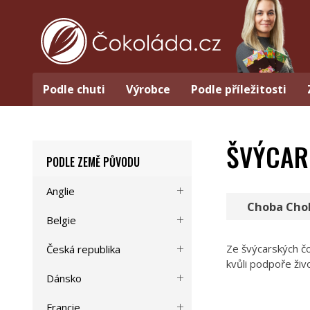
Podle chuti
Výrobce
Podle příležitosti
ŠVÝCAR
PODLE ZEMĚ PŮVODU
Anglie
Choba Cho
Belgie
Ze švýcarských č
Česká republika
kvůli podpoře živ
Dánsko
Francie