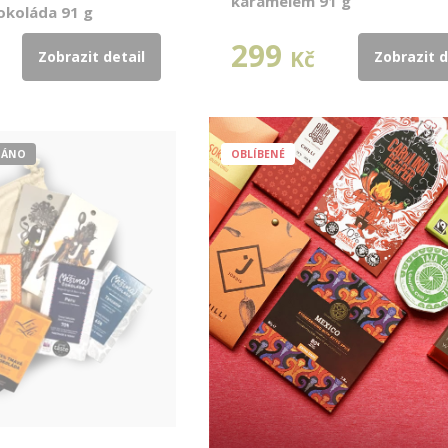
karamelem 91 g
okoláda 91 g
299
Kč
Zobrazit detail
Zobrazit d
DÁNO
OBLÍBENÉ