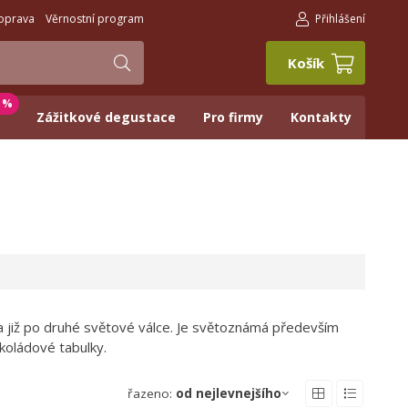
oprava
Věrnostní program
Přihlášení
Košík
0 %
Zážitkové degustace
Pro firmy
Kontakty
kla již po druhé světové válce. Je světoznámá především
okoládové tabulky.
řazeno:
od nejlevnejšího