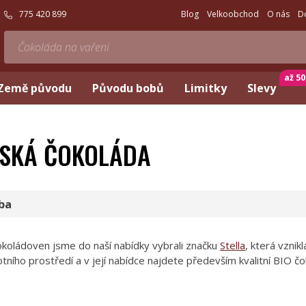
775 420 899
Blog
Velkoobchod
O nás
D
až 5
Země původu
Původu bobů
Limitky
Slevy
SKÁ ČOKOLÁDA
ba
okoládoven jsme do naší nabídky vybrali značku
Stella
, která vzni
otního prostředí a v její nabídce najdete především kvalitní BIO č