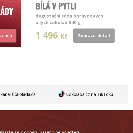
BÍLÁ V PYTLI
LÁDY
degustační sada opravdových
bílých čokolád 540 g
1 496
Kč
chilli
Zobrazit detail
anál Čokoláda.cz
Čokoláda.cz na TikToku
ihlaste se k odběru našeho newsletteru