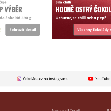
čuje
Síla chilli
P VÝBĚR
HODNĚ OSTRÝ ČOKO
da čokolád 390 g
Ochutnejte chilli nebo pepř
č
Zobrazit detail
Všechny čokolády s 
Čokoláda.cz na Instagramu
YouTube k
Př
Nekousat! Cucat!