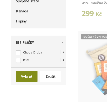
Spojené státy
41% mléčná č
299
Kanada
Kč
Filipíny
DOČASNĚ VYPRO
DLE ZNAČKY
Choba Choba
3
Různí
2
Vybrat
Zrušit