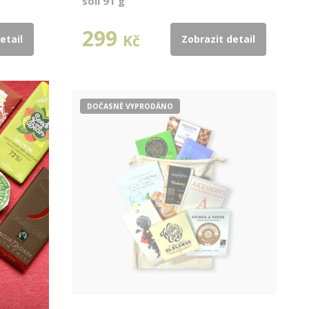
solí 91 g
299
Kč
etail
Zobrazit detail
DOČASNĚ VYPRODÁNO