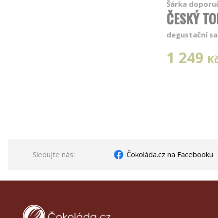
Šárka doporu
ČESKÝ TO
degustační sa
1 249
K
Sledujte nás:
Čokoláda.cz na Facebooku