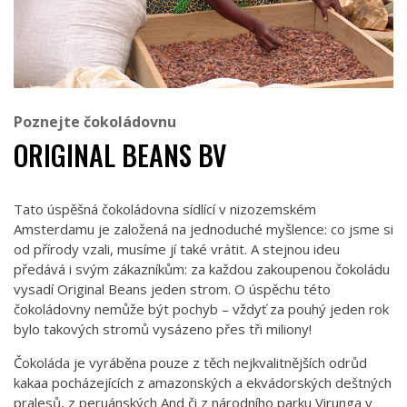
Poznejte čokoládovnu
ORIGINAL BEANS BV
Tato úspěšná čokoládovna sídlící v nizozemském
Amsterdamu je založená na jednoduché myšlence: co jsme si
od přírody vzali, musíme jí také vrátit. A stejnou ideu
předává i svým zákazníkům: za každou zakoupenou čokoládu
vysadí Original Beans jeden strom. O úspěchu této
čokoládovny nemůže být pochyb – vždyť za pouhý jeden rok
bylo takových stromů vysázeno přes tři miliony!
Čokoláda je vyráběna pouze z těch nejkvalitnějších odrůd
kakaa pocházejících z amazonských a ekvádorských deštných
pralesů, z peruánských And či z národního parku Virunga v