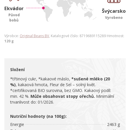
Ekvádor
Švýcarsko
Původ
Vyrobeno
bobů
Výrobce:
Original Beans BV
, Katalogové číslo: 8719689115289 Hmotnost:
120 g
Složení
*třtinový cukr, *kakaové máslo,
*sušené mléko (20
%)
, kakaová hmota, Fleur de Sel – solný květ.
*certifikovaná BIO surovina, bez GMO. Kakaový podíl:
min. 42 %.
Může obsahovat stopy ořechů.
Minimální
trvanlivost do: 01/2026.
Nutriční hodnoty (na 100g):
Energie
2463 g