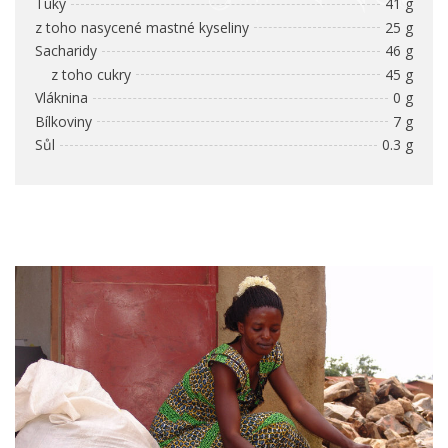
Tuky
41 g
z toho nasycené mastné kyseliny
25 g
Sacharidy
46 g
z toho cukry
45 g
Vláknina
0 g
Bílkoviny
7 g
Sůl
0.3 g