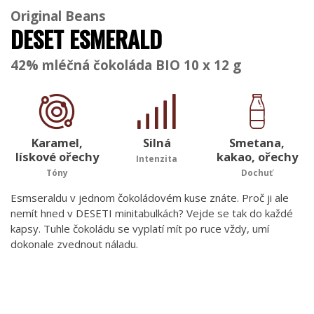
Original Beans
DESET ESMERALD
42% mléčná čokoláda BIO 10 x 12 g
Karamel,
Silná
Smetana,
lískové ořechy
kakao, ořechy
Intenzita
Tóny
Dochuť
Esmseraldu v jednom čokoládovém kuse znáte. Proč ji ale
nemít hned v DESETI minitabulkách? Vejde se tak do každé
kapsy. Tuhle čokoládu se vyplatí mít po ruce vždy, umí
dokonale zvednout náladu.