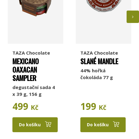
TAZA Chocolate
TAZA Chocolate
MEXICANO
SLANÉ MANDLE
OAXACAN
44% hořká
SAMPLER
čokoláda 77 g
degustační sada 4
x 39 g, 156 g
499
199
Kč
Kč
Do košíku
Do košíku