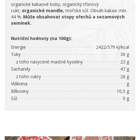
organické kakaové boby, organický třtinový
cukr,
organické mandle,
mořská sůl. Obsah kakaa: min.
44 %.
Může obsahovat stopy ořechů a sezamových
semínek.
Nutriční hodnoty (na 100g):
Energie
2422/579 kJ/kcal
Tuky
36 g
z toho nasycené mastné kyseliny
23 g
Sacharidy
47 g
z toho cukry
26 g
Vláknina
g
Bílkoviny
10,5 g
Sůl
0 g