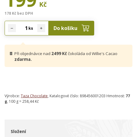
Kč
178 Kč bez DPH
Do košíku
ks
🍫
Při objednávce nad
2499 Kč
čokoláda od Willie's Cacao
zdarma.
Výrobce:
Taza Chocolate
, Katalogové číslo: 898456001203 Hmotnost:
77
g
, 100 g = 258,44 Kč
Složení