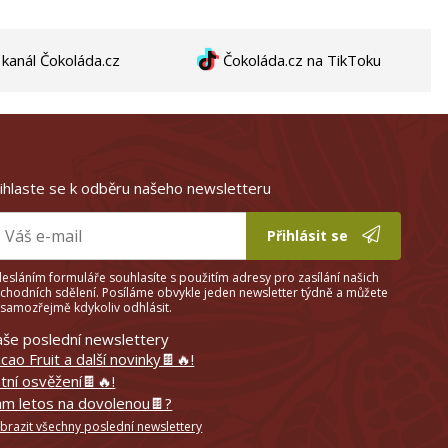
anál Čokoláda.cz
Čokoláda.cz na TikToku
ihlaste se k odběru našeho newsletteru
Přihlásit se
esláním formuláře souhlasíte s použitím adresy pro zasílání našich
chodních sdělení. Posíláme obvykle jeden newsletter týdně a můžete
 samozřejmě kdykoliv odhlásit.
še poslední newslettery
cao Fruit a další novinky🍫🔥!
tní osvěžení🍫🔥!
m letos na dovolenou🍫?
brazit všechny poslední newslettery