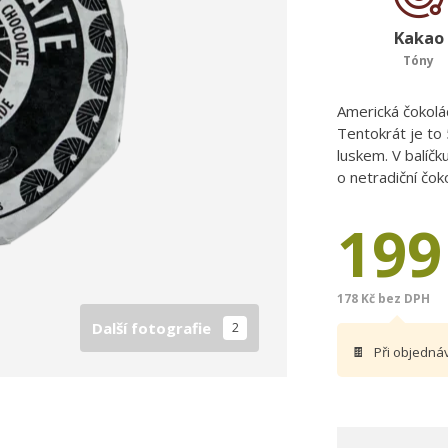
Kakao
Tóny
Americká čokolá
Tentokrát je to
luskem. V balíčk
o netradiční čok
199
178 Kč bez DPH
Další fotografie
2
🍫
Při objedná