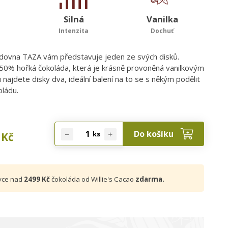
Silná
Vanilka
Intenzita
Dochuť
dovna TAZA vám představuje jeden ze svých disků.
 50% hořká čokoláda, která je krásně provoněná vanilkovým
u najdete disky dva, ideální balení na to se s někým podělit
oládu.
Do košíku
ks
Kč
vce nad
2499 Kč
čokoláda od Willie's Cacao
zdarma.