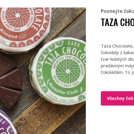
Poznejte čok
TAZA CH
Taza Chocolate,
čokolády z kaka
tvar kulatých di
pradávným májs
čokoládám. To js
Všechny čok