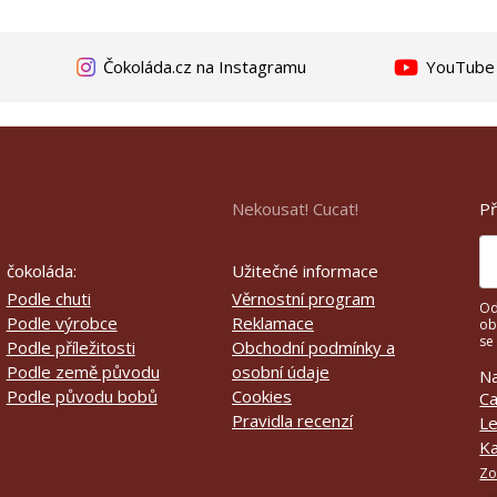
Čokoláda.cz na Instagramu
YouTube k
Př
Nekousat! Cucat!
čokoláda:
Užitečné informace
Podle chuti
Věrnostní program
Od
Podle výrobce
Reklamace
ob
se
Podle příležitosti
Obchodní podmínky a
Podle země původu
osobní údaje
Na
Podle původu bobů
Cookies
Ca
Pravidla recenzí
Le
Ka
Zo