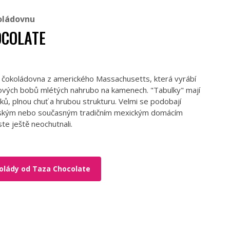
oládovnu
OCOLATE
 čokoládovna z amerického Massachusetts, která vyrábí
ových bobů mlétých nahrubo na kamenech. "Tabulky" mají
sků, plnou chuť a hrubou strukturu. Velmi se podobají
kým nebo současným tradičním mexickým domácím
te ještě neochutnali.
olády od Taza Chocolate