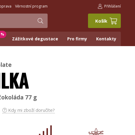
oprava
Věrnostní program
Přihlášení
Košík
0 %
Zážitkové degustace
Pro firmy
Kontakty
late
ILKA
okoláda 77 g
Kdy mi zboží doručíte?