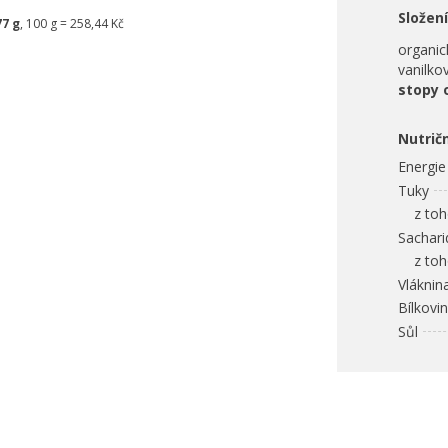
Složení
77 g
, 100 g = 258,44 Kč
organic
vanilko
stopy 
Nutrič
Energie
Tuky
z toho
Sachari
z toho
Vláknin
Bílkovi
Sůl