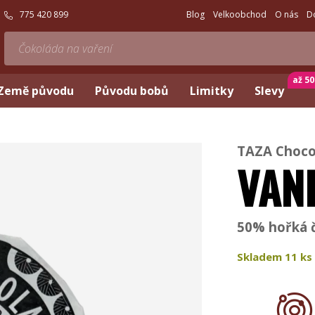
775 420 899
Blog
Velkoobchod
O nás
D
až 5
Země původu
Původu bobů
Limitky
Slevy
TAZA Choco
VAN
50% hořká č
Skladem
11
ks