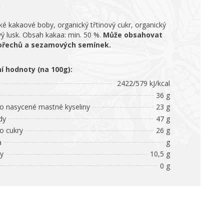
ké kakaové boby, organický třtinový cukr, organický
vý lusk. Obsah kakaa: min. 50 %.
Může obsahovat
ořechů a sezamových semínek.
ní hodnoty (na 100g):
2422/579 kJ/kcal
36 g
 nasycené mastné kyseliny
23 g
dy
47 g
 cukry
26 g
a
g
ny
10,5 g
0 g