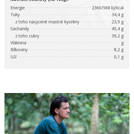
Energie
2360/568 kJ/kcal
Tuky
34,4 g
z toho nasycené mastné kyseliny
23,9 g
Sacharidy
45,4 g
z toho cukry
39,2 g
Vláknina
g
Bílkoviny
8,2 g
Sůl
0,1 g