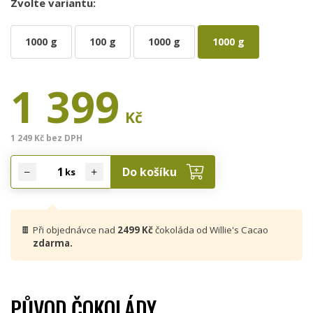
Zvolte variantu:
1000 g
100 g
1000 g
1000 g
1 399
Kč
1 249 Kč bez DPH
Do košíku
ks
🍫
Při objednávce nad
2499 Kč
čokoláda od Willie's Cacao
zdarma.
PŮVOD ČOKOLÁDY