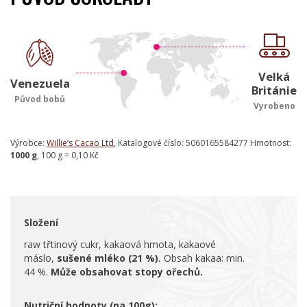
Velká
Venezuela
Británie
Původ bobů
Vyrobeno
Výrobce:
Willie’s Cacao Ltd
, Katalogové číslo: 5060165584277 Hmotnost:
1000 g
, 100 g = 0,10 Kč
Složení
raw třtinový cukr, kakaová hmota, kakaové
máslo,
sušené mléko (21 %).
Obsah kakaa: min.
44 %.
Může obsahovat stopy ořechů.
Nutriční hodnoty (na 100g):