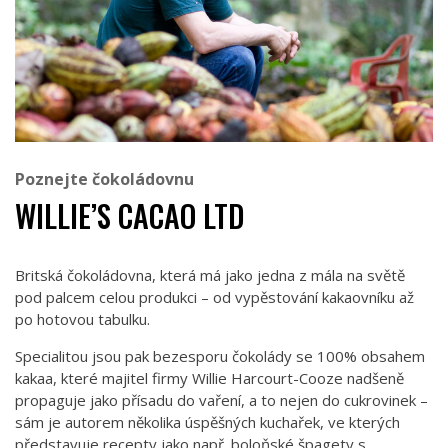
Poznejte čokoládovnu
WILLIE’S CACAO LTD
Britská čokoládovna, která má jako jedna z mála na světě
pod palcem celou produkci – od vypěstování kakaovníku až
po hotovou tabulku.
Specialitou jsou pak bezesporu čokolády se 100% obsahem
kakaa, které majitel firmy Willie Harcourt-Cooze nadšeně
propaguje jako přísadu do vaření, a to nejen do cukrovinek –
sám je autorem několika úspěšných kuchařek, ve kterých
představuje recepty jako např. boloňské špagety s