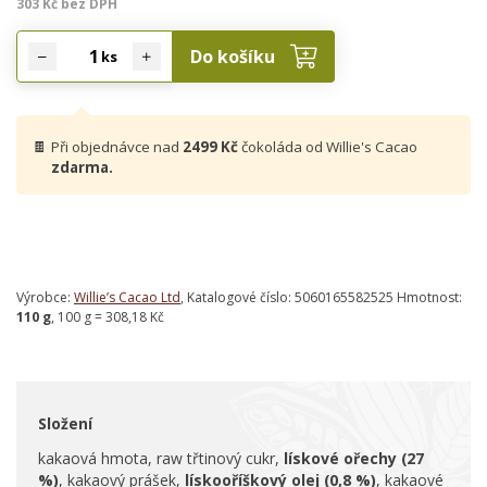
303 Kč bez DPH
Do košíku
ks
🍫
Při objednávce nad
2499 Kč
čokoláda od Willie's Cacao
zdarma.
Výrobce:
Willie’s Cacao Ltd
, Katalogové číslo: 5060165582525 Hmotnost:
110 g
, 100 g = 308,18 Kč
Složení
kakaová hmota, raw třtinový cukr,
lískové ořechy (27
%)
, kakaový prášek,
lískooříškový olej (0,8 %)
, kakaové