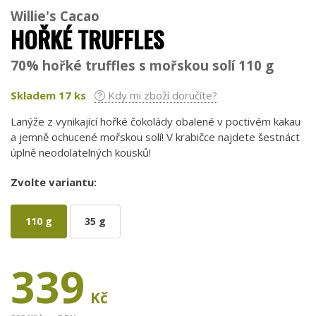
Willie's Cacao
HOŘKÉ TRUFFLES
70% hořké truffles s mořskou solí 110 g
Skladem
17
ks
Kdy mi zboží doručíte?
Lanýže z vynikající hořké čokolády obalené v poctivém kakau
a jemně ochucené mořskou solí! V krabičce najdete šestnáct
úplně neodolatelných kousků!
Zvolte variantu:
110 g
35 g
339
Kč