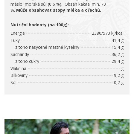
máslo, mořská sůl (0,6 %). Obsah kakaa: min. 70
%.
Může obsahovat stopy mléka a ořechů.
Nutriční hodnoty (na 100g):
Energie
2380/573 kJ/kcal
Tuky
41,4 g
z toho nasycené mastné kyseliny
15,4 g
Sacharidy
36,2 g
z toho cukry
29,4 g
Vláknina
g
Bílkoviny
9,2 g
Sůl
0,2 g