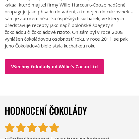
kakaa, které majitel firmy Willie Harcourt-Cooze nadšeně
propaguje jako přísadu do vaření, a to nejen do cukrovinek –
sám je autorem několika úspěšných kuchařek, ve kterých
představuje recepty jako např. boloňské špagety s
čokoládou či čokoládové rizoto. On sám byl v roce 2008
vyhlášen čokoládovou osobností roku, v roce 2011 se pak
jeho Čokoládová bible stala kuchařkou roku.
Všechny čokolády od Willie’s Cacao Ltd
HODNOCENÍ ČOKOLÁDY