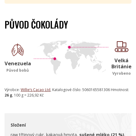
PŮVOD ČOKOLÁDY
Velká
Venezuela
Británie
Původ bobů
Vyrobeno
Výrobce:
Willie’s Cacao Ltd
, Katalogové číslo: 5060165581306 Hmotnost:
26 g
, 100 g = 226,92 Kč
Složení
raw třtinový cukr, kakaová hmota,
sušené mléko (21 %)
,