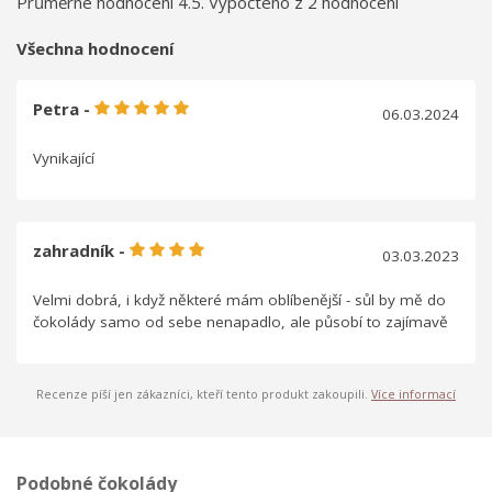
Průměrné hodnocení 4.5. Vypočteno z 2 hodnocení
Všechna hodnocení
Petra -
06.03.2024
Vynikající
zahradník -
03.03.2023
Velmi dobrá, i když některé mám oblíbenější - sůl by mě do
čokolády samo od sebe nenapadlo, ale působí to zajímavě
Recenze píší jen zákazníci, kteří tento produkt zakoupili.
Více informací
Podobné čokolády