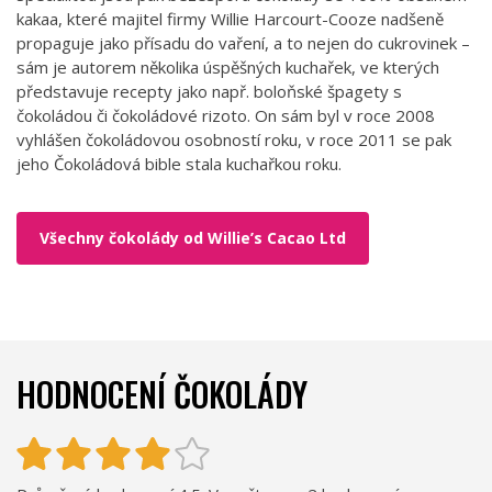
kakaa, které majitel firmy Willie Harcourt-Cooze nadšeně
propaguje jako přísadu do vaření, a to nejen do cukrovinek –
sám je autorem několika úspěšných kuchařek, ve kterých
představuje recepty jako např. boloňské špagety s
čokoládou či čokoládové rizoto. On sám byl v roce 2008
vyhlášen čokoládovou osobností roku, v roce 2011 se pak
jeho Čokoládová bible stala kuchařkou roku.
Všechny čokolády od Willie’s Cacao Ltd
HODNOCENÍ ČOKOLÁDY