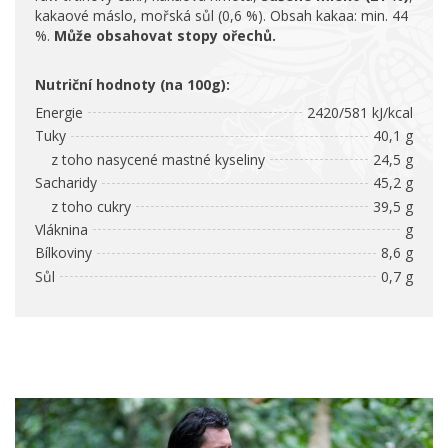
kakaové máslo, mořská sůl (0,6 %). Obsah kakaa: min. 44
%.
Může obsahovat stopy ořechů.
Nutriční hodnoty (na 100g):
Energie
2420/581 kJ/kcal
Tuky
40,1 g
z toho nasycené mastné kyseliny
24,5 g
Sacharidy
45,2 g
z toho cukry
39,5 g
Vláknina
g
Bílkoviny
8,6 g
Sůl
0,7 g