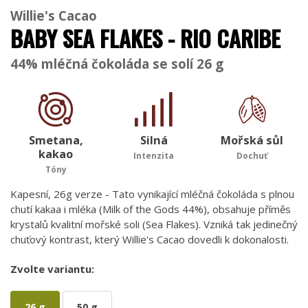
Willie's Cacao
BABY SEA FLAKES - RIO CARIBE
44% mléčná čokoláda se solí 26 g
Smetana,
Silná
Mořská sůl
kakao
Intenzita
Dochuť
Tóny
Kapesní, 26g verze - Tato vynikající mléčná čokoláda s plnou
chutí kakaa i mléka (Milk of the Gods 44%), obsahuje příměs
krystalů kvalitní mořské soli (Sea Flakes). Vzniká tak jedinečný
chuťový kontrast, který Willie's Cacao dovedli k dokonalosti.
Zvolte variantu:
26 g
50 g