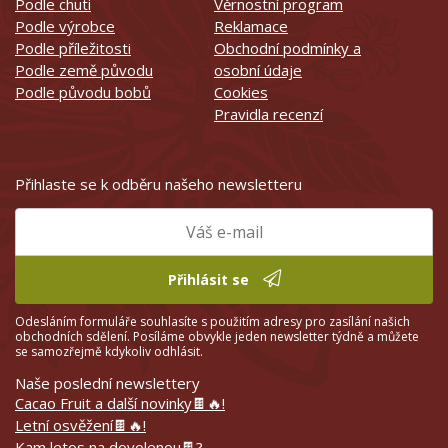
Podle chuti
Věrnostní program
Podle výrobce
Reklamace
Podle příležitosti
Obchodní podmínky a
Podle země původu
osobní údaje
Podle původu bobů
Cookies
Pravidla recenzí
Přihlaste se k odběru našeho newsletteru
Přihlásit se
Odesláním formuláře souhlasíte s použitím adresy pro zasílání našich
obchodních sdělení. Posíláme obvykle jeden newsletter týdně a můžete
se samozřejmě kdykoliv odhlásit.
Naše poslední newslettery
Cacao Fruit a další novinky🍫🔥!
Letní osvěžení🍫🔥!
Kam letos na dovolenou🍫?