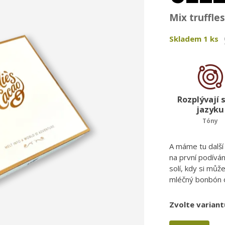
Mix truffle
Skladem
1
ks
Rozplývají 
jazyku
Tóny
A máme tu další 
na první podíván
solí, kdy si můž
mléčný bonbón o
Zvolte variant