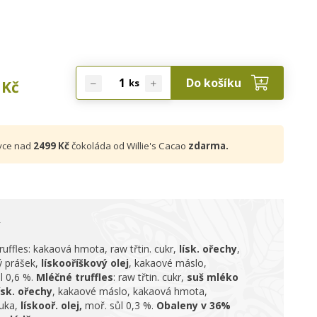
Do košíku
ks
Kč
vce nad
2499 Kč
čokoláda od Willie's Cacao
zdarma.
ruffles: kakaová hmota, raw třtin. cukr,
lísk. ořechy
,
ý prášek,
lískooříškový olej
, kakaové máslo,
l 0,6 %.
Mléčné truffles
: raw třtin. cukr,
suš mléko
ísk. ořechy
, kakaové máslo, kakaová hmota,
uka,
lískooř. olej,
moř. sůl 0,3 %.
Obaleny v 36%