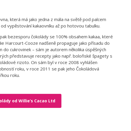
ovna, která má jako jedna z mála na světě pod palcem
– od vypěstování kakaovníku až po hotovou tabulku.
u pak bezesporu čokolády se 100% obsahem kakaa, které
illie Harcourt-Cooze nadšeně propaguje jako přísadu do
jen do cukrovinek – sám je autorem několika úspěšných
erých představuje recepty jako např. boloňské špagety s
koládové rizoto. On sám byl v roce 2008 vyhlášen
bností roku, v roce 2011 se pak jeho Čokoládová
ařkou roku.
lády od Willie’s Cacao Ltd