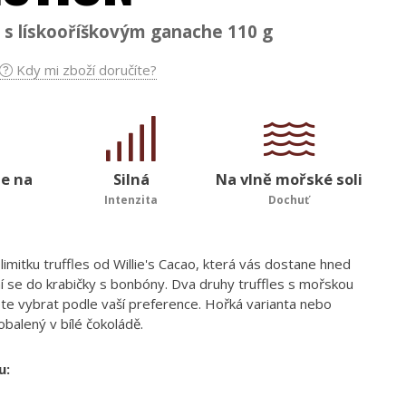
s s lískooříškovým ganache 110 g
Kdy mi zboží doručíte?
se na
Silná
Na vlně mořské soli
Intenzita
Dochuť
limitku truffles od Willie's Cacao, která vás dostane hned
í se do krabičky s bonbóny. Dva druhy truffles s mořskou
ete vybrat podle vaší preference. Hořká varianta nebo
balený v bílé čokoládě.
u: