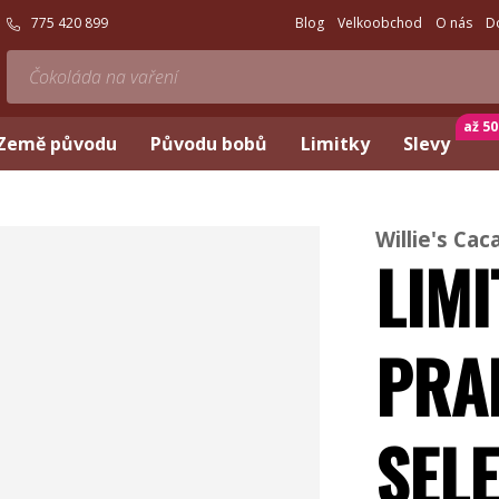
775 420 899
Blog
Velkoobchod
O nás
D
až 5
Země původu
Původu bobů
Limitky
Slevy
Willie's Cac
LIMI
PRA
SEL