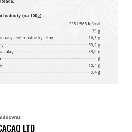
koládě.
ní hodnoty (na 100g):
2351/565 kJ/kcal
39 g
 nasycené mastné kyseliny
16,3 g
dy
39,2 g
 cukry
33,6 g
a
g
ny
10,4 g
0,4 g
oládovnu
 CACAO LTD