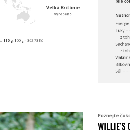
bílé čo
Velká Británie
Vyrobeno
Nutrič
Energie
Tuky
z toho
t:
110 g
, 100 g = 362,73 Kč
Sachari
z toho
Vláknin
Bílkovi
Sůl
Poznejte čok
WILLIE’S