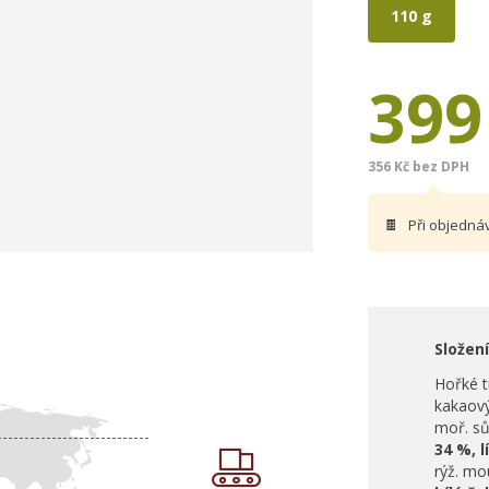
110 g
399
356 Kč bez DPH
🍫
Při objedná
Složení
Hořké t
kakaov
moř. sů
34 %, l
rýž. mo