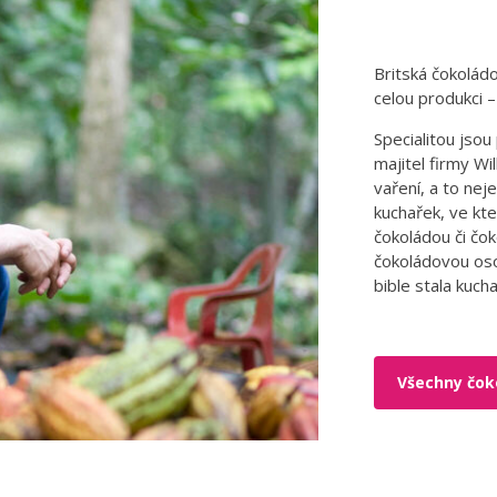
Britská čokolád
celou produkci 
Specialitou jso
majitel firmy W
vaření, a to ne
kuchařek, ve kt
čokoládou či čo
čokoládovou oso
bible stala kuch
Všechny čoko