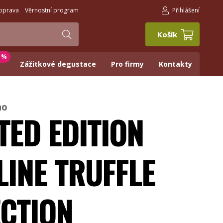
oprava
Věrnostní program
Přihlášení
Košík
0 %
Zážitkové degustace
Pro firmy
Kontakty
ao
TED EDITION
LINE TRUFFLE
ECTION