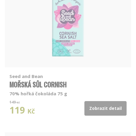
Seed and Bean
MOŘSKÁ SŮL CORNISH
70% hořká čokoláda 75 g
149
Kč
119
Zobrazit detail
Kč