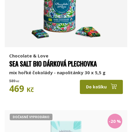
Chocolate & Love
SEA SALT BIO DÁRKOVÁ PLECHOVKA
mix hořké čokolády - napolitánky 30 x 5,5 g
589
Kč
469
Do košíku
Kč
DOČASNĚ VYPRODÁNO
-20
%