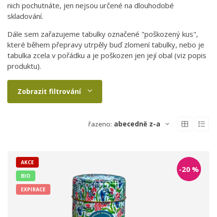
nich pochutnáte, jen nejsou určené na dlouhodobé
skladování.
Dále sem zařazujeme tabulky označené "poškozený kus",
které během přepravy utrpěly buď zlomení tabulky, nebo je
tabulka zcela v pořádku a je poškozen jen její obal (viz popis
produktu).
Zobrazit filtrování
řazeno:
abecedně z-a
AKCE
-20
%
BIO
EXPIRACE