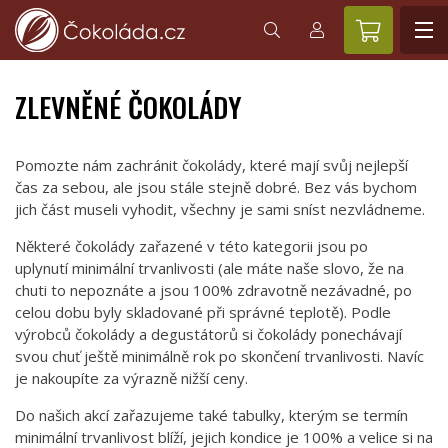
ZLEVNĚNÉ ČOKOLÁDY
Pomozte nám zachránit čokolády, které mají svůj nejlepší
čas za sebou, ale jsou stále stejně dobré. Bez vás bychom
jich část museli vyhodit, všechny je sami sníst nezvládneme.
Některé čokolády zařazené v této kategorii jsou po
uplynutí minimální trvanlivosti (ale máte naše slovo, že na
chuti to nepoznáte a jsou 100% zdravotně nezávadné, po
celou dobu byly skladované při správné teplotě). Podle
výrobců čokolády a degustátorů si čokolády ponechávají
svou chuť ještě minimálně rok po skončení trvanlivosti. Navíc
je nakoupíte za výrazně nižší ceny.
Do našich akcí zařazujeme také tabulky, kterým se termín
minimální trvanlivost blíží, jejich kondice je 100% a velice si na