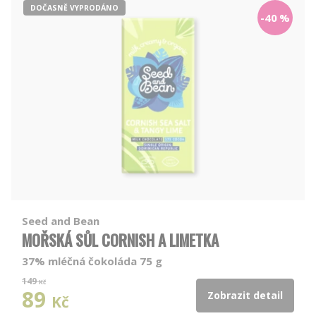
DOČASNĚ VYPRODÁNO
-40
%
Seed and Bean
MOŘSKÁ SŮL CORNISH A LIMETKA
37% mléčná čokoláda 75 g
149
Kč
89
Zobrazit detail
Kč