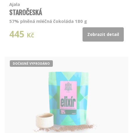
Ajala
STAROČESKÁ
57% plněná mléčná čokoláda 180 g
445
Kč
Zobrazit detail
DOČASNĚ VYPRODÁNO