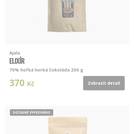
Ajala
ELIXÍR
70% hořká horká čokoláda 250 g
370
Kč
Zobrazit detail
DOČASNĚ VYPRODÁNO