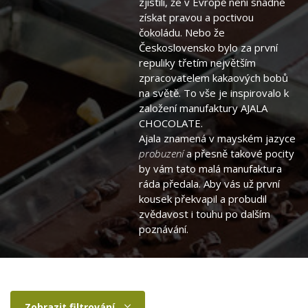
zjistili, že v Evropě není snadné
získat pravou a poctivou
čokoládu. Nebo že
Československo bylo za první
repuliky třetím největším
zpracovatelem kakaových bobů
na světě. To vše je inspirovalo k
založení manufaktury AJALA
CHOCOLATE.
Ajala znamená v mayském jazyce
probuzení
a přesně takové pocity
by vám tato malá manufaktura
ráda předala. Aby vás už první
kousek překvapil a probudil
zvědavost i touhu po dalším
poznávání.
Zobrazit filtrování