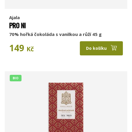
Ajala
PRO NI
70% hořká čokoláda s vanilkou a růží 45 g
149
Kč
Do košíku
BIO