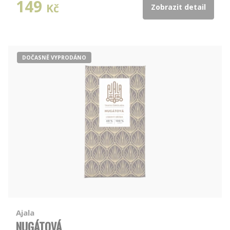
149
Kč
Zobrazit detail
DOČASNĚ VYPRODÁNO
Ajala
NUGÁTOVÁ