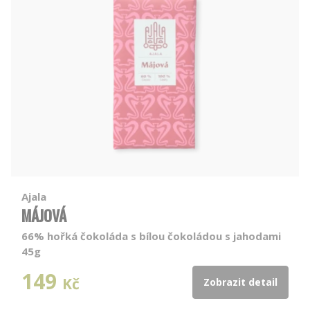
Ajala
MÁJOVÁ
66% hořká čokoláda s bílou čokoládou s jahodami
45g
149
Kč
Zobrazit detail