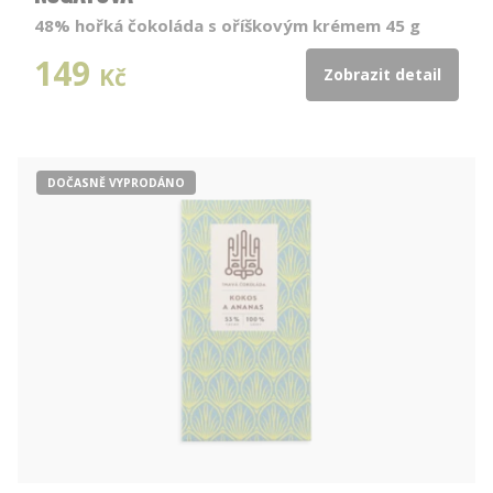
48% hořká čokoláda s oříškovým krémem 45 g
149
Kč
Zobrazit detail
DOČASNĚ VYPRODÁNO