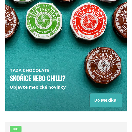
TAZA CHOCOLATE
SKOŘICE NEBO CHILLI?
Objevte mexické novinky
Do Mexika!
BIO