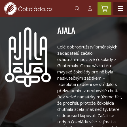
AJALA
Celé dobrodružství brněnských
zakladatelů začalo
ochutnáním pocitvé čokolády z
Guatemaly. Ochutnávka této
mayské čokolády pro ně byla
neskutečným zážitkem –
absolutní nadšení se střídalo s
překvapením z neobvyklé chuti.
Bez velké nadsázky můžeme říct,
že prozřeli, protože čokoláda
chutnala zcela jinak než ty, které
si doposud kupovali. Začali se
tedy o čokoládu více zajímat a