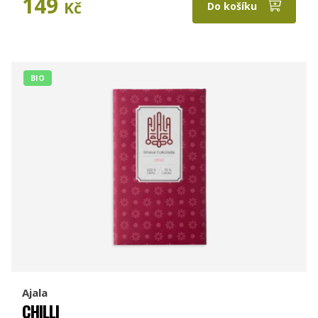
149
Kč
Do košíku
BIO
Ajala
CHILLI