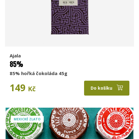
Ajala
85%
85% hořká čokoláda 45g
149
Kč
Do košíku
MEXICKÉ ZLATO