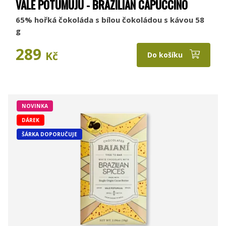
VALE POTUMUJU - BRAZILIAN CAPUCCINO
65% hořká čokoláda s bílou čokoládou s kávou 58
g
289
Kč
Do košíku
NOVINKA
DÁREK
ŠÁRKA DOPORUČUJE