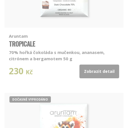
Aruntam
TROPICALE
70% hořká čokoláda s mučenkou, ananasem,
citrónem a bergamotem 50 g
230
Kč
Zobrazit detail
DOČASNĚ VYPRODÁNO