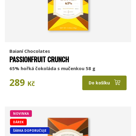
Baianí Chocolates
PASSIONFRUIT CRUNCH
65% hořká čokoláda s mučenkou 58 g
289
Kč
Do košíku
NOVINKA
DÁREK
ŠÁRKA DOPORUČUJE