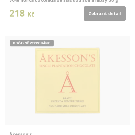
70% hořká čokoláda se sladkou solí a nibsy 50 g
218
Kč
Zobrazit detail
DOČASNĚ VYPRODÁNO
Åkesson's