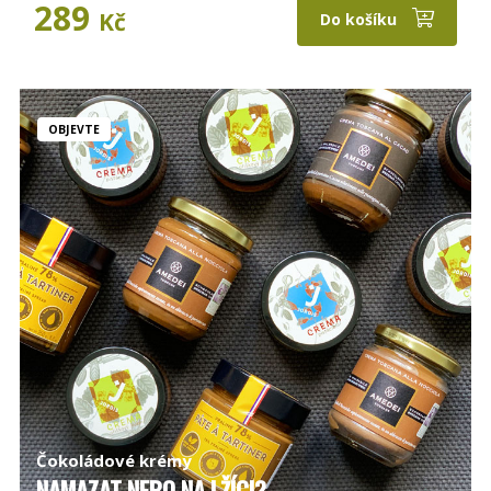
289
Kč
Do košíku
OBJEVTE
Čokoládové krémy
NAMAZAT NEBO NA LŽÍCI?