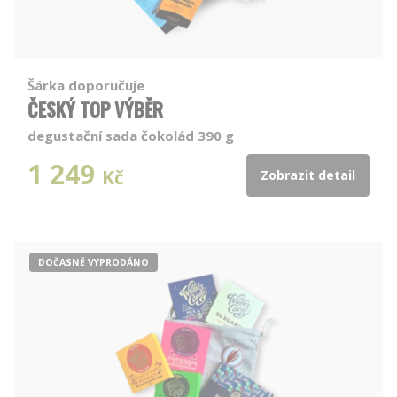
Šárka doporučuje
ČESKÝ TOP VÝBĚR
degustační sada čokolád 390 g
1 249
Kč
Zobrazit detail
DOČASNĚ VYPRODÁNO