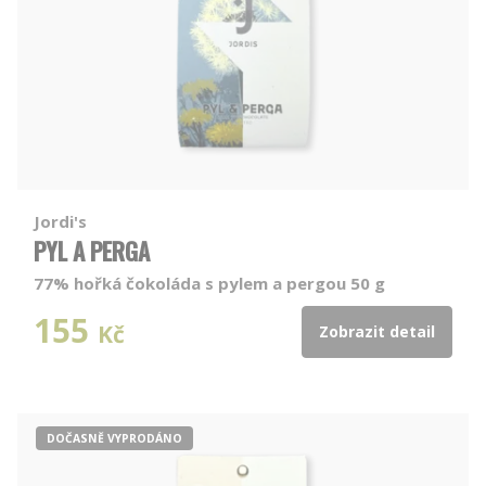
Jordi's
PYL A PERGA
77% hořká čokoláda s pylem a pergou 50 g
155
Kč
Zobrazit detail
DOČASNĚ VYPRODÁNO