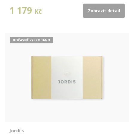
1 179
Kč
Zobrazit detail
DOČASNĚ VYPRODÁNO
Jordi's