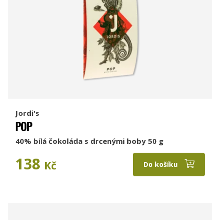
Jordi's
POP
40% bílá čokoláda s drcenými boby 50 g
138
Kč
Do košíku