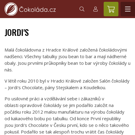
JORDI'S
Malá čokoládovna z Hradce Králové založená čokoládovými
nadšenci. Všechny tabulky jsou bean to bar a mají nádherné
obaly. Jsou prvními průkopníky bean to bar výroby čokolády u
nás.
V létě roku 2010 byl v Hradci Králové založen Salón čokolády
– Jordi's Chocolate, pány Stejskalem a Koudelkou.
Po usilovné práci a vzdělávání sebe i zákazníků v
oblasti opravdové čokolády se jim podařilo založit na
počátku roku 2012 malou manufakturu na výrobu čokolády
od kakaového bobu po tabulku. Od konce První republiky
jsou Jordi's Chocolate v Česku první, kdo se o něco takového
pokusil. Podařilo se tak alespoň trochu vrátit čas čokolády