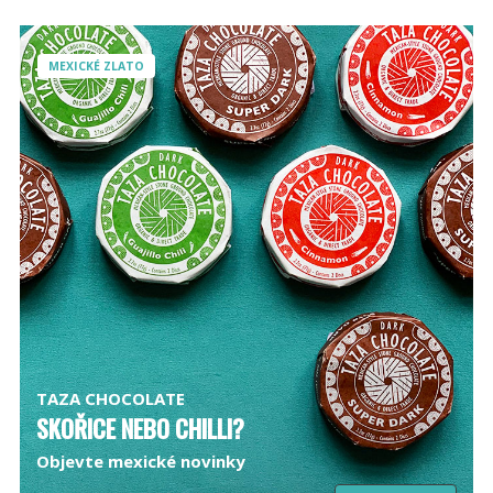
MEXICKÉ ZLATO
TAZA CHOCOLATE
SKOŘICE NEBO CHILLI?
Objevte mexické novinky