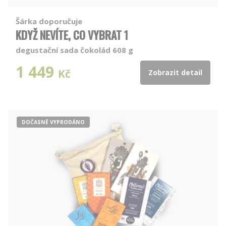
Šárka doporučuje
KDYŽ NEVÍTE, CO VYBRAT 1
degustační sada čokolád 608 g
1 449
Kč
Zobrazit detail
DOČASNĚ VYPRODÁNO