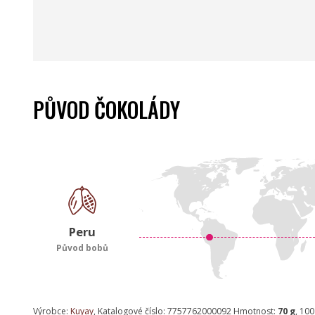
PŮVOD ČOKOLÁDY
Peru
Původ bobů
Výrobce:
Kuyay
, Katalogové číslo: 7757762000092 Hmotnost:
70 g
, 100