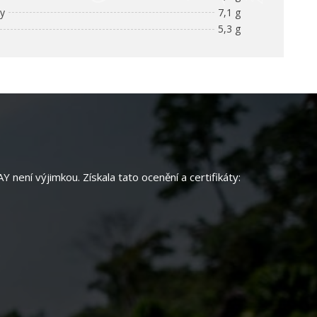
ny
7,1 g
5,3 g
í výjimkou. Získala tato ocenění a certifikáty: