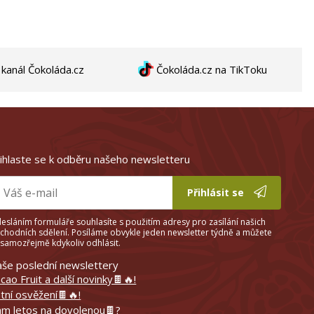
anál Čokoláda.cz
Čokoláda.cz na TikToku
ihlaste se k odběru našeho newsletteru
Přihlásit se
esláním formuláře souhlasíte s použitím adresy pro zasílání našich
chodních sdělení. Posíláme obvykle jeden newsletter týdně a můžete
 samozřejmě kdykoliv odhlásit.
še poslední newslettery
cao Fruit a další novinky🍫🔥!
tní osvěžení🍫🔥!
m letos na dovolenou🍫?