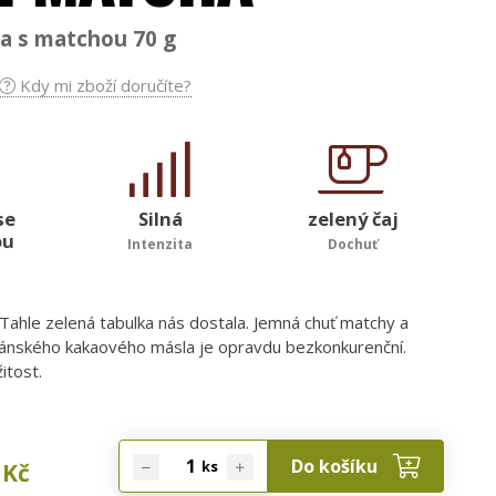
da s matchou 70 g
Kdy mi zboží doručíte?
se
Silná
zelený čaj
ou
Intenzita
Dochuť
Tahle zelená tabulka nás dostala. Jemná chuť matchy a
ánského kakaového másla je opravdu bezkonkurenční.
itost.
Do košíku
ks
Kč