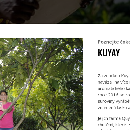
Poznejte čok
KUYAY
Za značkou Kuya
navázali na více
aromatického k
roce 2016 se roz
suroviny vyrábě
znamená lásku a
Jejich farma Qu
chutěmi, které t