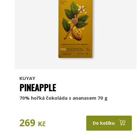
KUYAY
PINEAPPLE
70% hořká čokoláda s ananasem 70 g
269
Kč
Do košíku