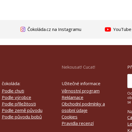
Čokoláda.cz na Instagramu
YouTube k
Př
Nekousat! Cucat!
čokoláda:
Užitečné informace
Podle chuti
Věrnostní program
Od
Podle výrobce
Reklamace
ob
se
Podle příležitosti
Obchodní podmínky a
Podle země původu
osobní údaje
Na
Podle původu bobů
Cookies
Ca
Pravidla recenzí
Le
Ka