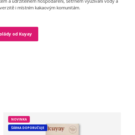
kém a udržitelném hospodaření, šetrném využívání vody a
iverzitě i místním kakaovým komunitám.
olády od Kuyay
NOVINKA
ŠÁRKA DOPORUČUJE