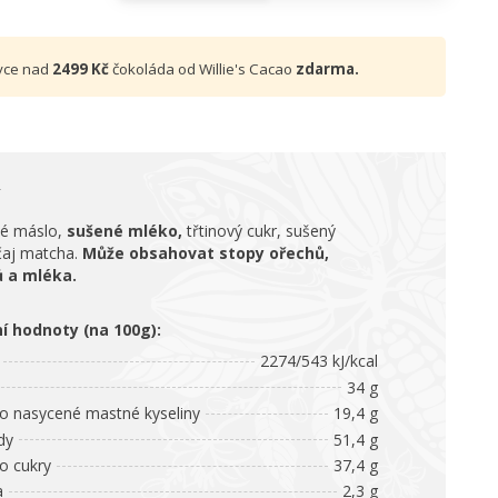
vce nad
2499 Kč
čokoláda od Willie's Cacao
zdarma.
é máslo,
sušené mléko,
třtinový cukr, sušený
čaj matcha.
Může obsahovat stopy ořechů,
ů a mléka.
ní hodnoty (na 100g):
2274/543 kJ/kcal
34 g
 nasycené mastné kyseliny
19,4 g
dy
51,4 g
 cukry
37,4 g
a
2,3 g