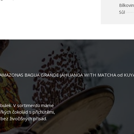
Bílkovi
Sůl
. Ani AMAZONAS BAGUA GRANDE JAHUANGA WITH MATCHA od KUYAY nen
tabulek. V sortimentu máme
ořkých čokolád s příchutěmi,
bez živočišných přísad.