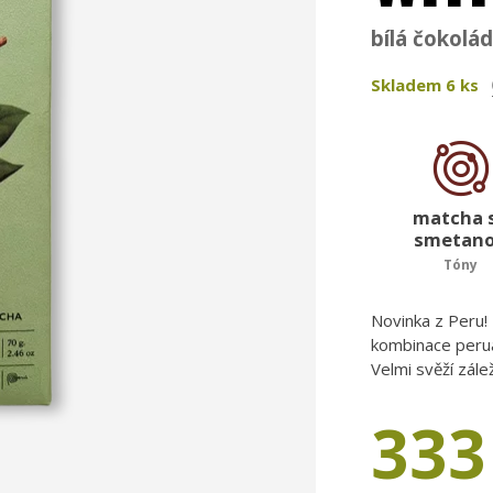
bílá čokolá
Skladem
6
ks
matcha 
smetan
Tóny
Novinka z Peru! 
kombinace peru
Velmi svěží zálež
333