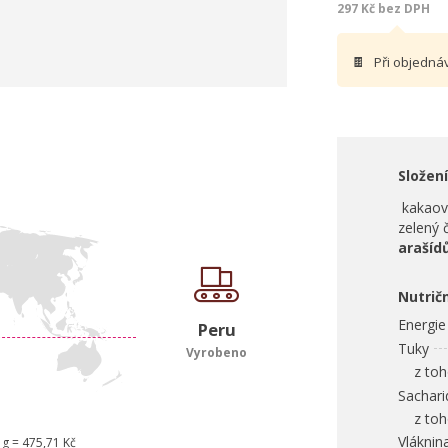
297 Kč bez DPH
🍫
Při objedná
Složení
kakaov
zelený 
arašíd
Nutrič
Energie
Peru
Tuky
Vyrobeno
z toho
Sachari
z toho
Vláknin
 g = 475,71 Kč