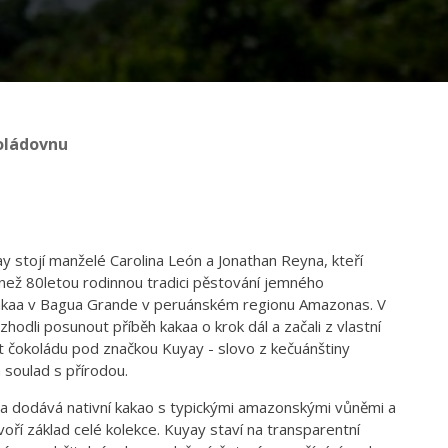
oládovnu
y stojí manželé Carolina León a Jonathan Reyna, kteří
 než 80letou rodinnou tradici pěstování jemného
akaa v Bagua Grande v peruánském regionu Amazonas. V
hodli posunout příběh kakaa o krok dál a začali z vlastní
t čokoládu pod značkou Kuyay - slovo z kečuánštiny
 soulad s přírodou.
ya dodává nativní kakao s typickými amazonskými vůněmi a
voří základ celé kolekce. Kuyay staví na transparentní