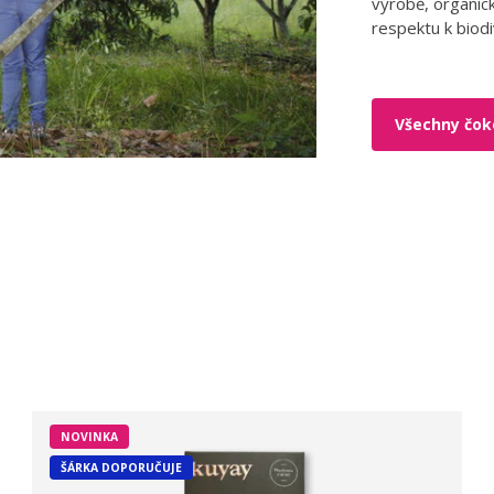
výrobě, organic
respektu k biod
Všechny čok
NOVINKA
ŠÁRKA DOPORUČUJE