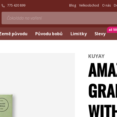
775 420 899
Blog
Velkoobchod
O nás
D
až 5
Země původu
Původu bobů
Limitky
Slevy
KUYAY
AMA
GRA
WIT