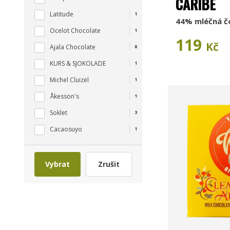
CARIBE
Latitude
1
44% mléčná č
Ocelot Chocolate
1
119
Kč
Ajala Chocolate
8
KURS & SJOKOLADE
1
Michel Cluizel
1
Åkesson's
1
Soklet
3
Cacaosuyo
1
Vybrat
Zrušit