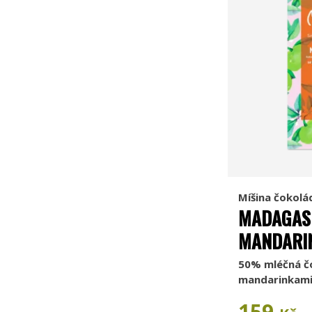
Míšina čokolá
MADAGAS
MANDARI
50% mléčná č
mandarinkami
159