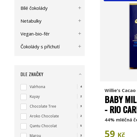
Bílé čokolády
Netabulky
Vegan-bio-fér
Čokolády s příchutí
DLE ZNAČKY
Valrhona
4
Willie's Cacao
BABY MIL
Kuyay
2
- RIO CAR
Chocolate Tree
3
Aroko Chocolate
2
44% mléčná č
Qantu Chocolat
5
59
Kč
Marou
3