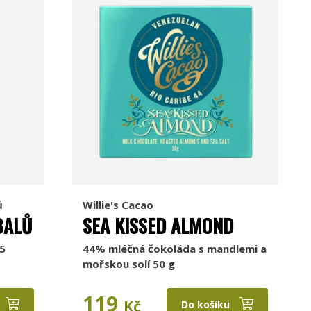
ů
Willie's Cacao
BALŮ
SEA KISSED ALMOND
5
44% mléčná čokoláda s mandlemi a
mořskou solí 50 g
119
Kč
Do košíku