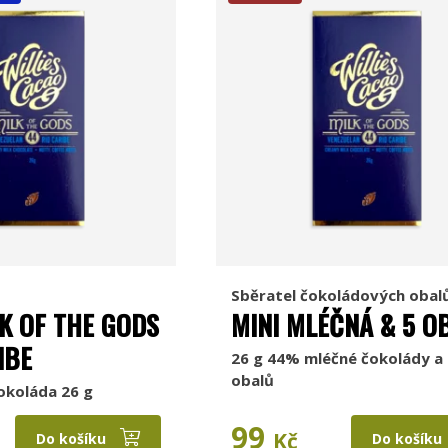
Sběratel čokoládových obal
K OF THE GODS
MINI MLÉČNÁ & 5 O
IBE
26 g 44% mléčné čokolády a 
obalů
okoláda 26 g
99
Kč
Do košíku
Do košíku