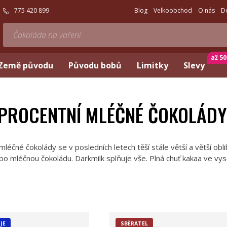
775 420 899
Blog
Velkoobchod
O nás
D
až 5
Země původu
Původu bobů
Limitky
Slevy
PROCENTNÍ MLÉČNÉ ČOKOLÁDY
léčné čokolády se v posledních letech těší stále větší a větší obl
ebo mléčnou čokoládu. Darkmilk splňuje vše. Plná chuť kakaa ve 
JE
SBĚRATEL