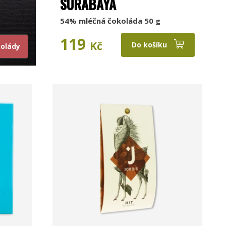
SURABAYA
54% mléčná čokoláda 50 g
119
Kč
Do košíku
kolády