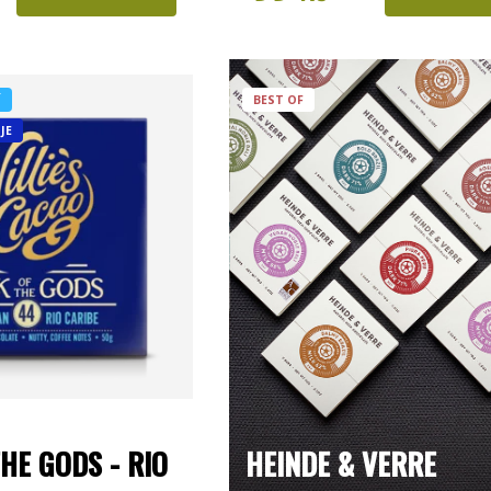
Í
BEST OF
JE
HE GODS - RIO
HEINDE & VERRE