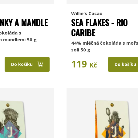
Willie's Cacao
NKY A MANDLE
SEA FLAKES - RIO
CARIBE
okoláda s
a mandlemi 50 g
44% mléčná čokoláda s moř
solí 50 g
119
Kč
Do košíku
Do košíku