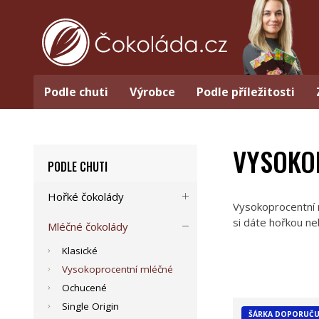
Podle chuti
Výrobce
Podle příležitosti
VYSOKO
PODLE CHUTI
Hořké čokolády
Vysokoprocentní m
si dáte hořkou n
Mléčné čokolády
Klasické
Vysokoprocentní mléčné
Ochucené
Single Origin
ŠÁRKA DOPORUČU