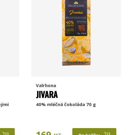
Valrhona
JIVARA
nými
40% mléčná čokoláda 70 g
169