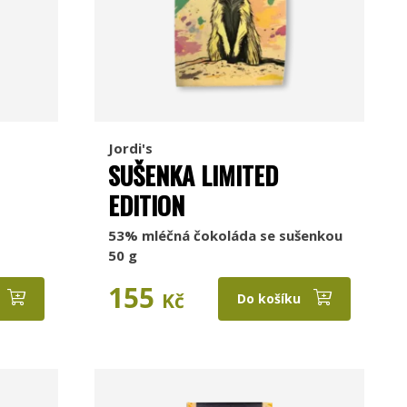
Jordi's
SUŠENKA LIMITED
EDITION
53% mléčná čokoláda se sušenkou
50 g
155
Kč
Do košíku