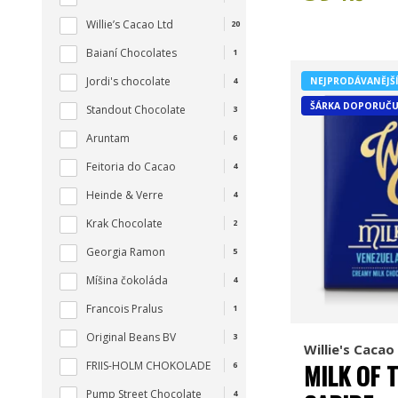
Willie’s Cacao Ltd
20
Baianí Chocolates
1
Jordi's chocolate
NEJPRODÁVANĚJŠ
4
ŠÁRKA DOPORUČU
Standout Chocolate
3
Aruntam
6
Feitoria do Cacao
4
Heinde & Verre
4
Krak Chocolate
2
Georgia Ramon
5
Míšina čokoláda
4
Francois Pralus
1
Original Beans BV
3
Willie's Cacao
FRIIS-HOLM CHOKOLADE
MILK OF T
6
Pump Street Chocolate
4