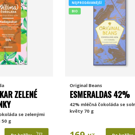
NEJPRODÁVANĚJŠÍ
BIO
da
Original Beans
KAR ZELENÉ
ESMERALDAS 42%
NKY
42% mléčná čokoláda se sol
květy 70 g
okoláda se zelenými
 50 g
169