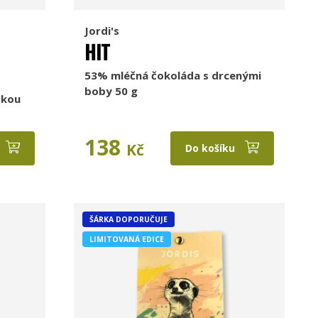
Jordi's
HIT
53% mléčná čokoláda s drcenými
boby 50 g
skou
138
Kč
Do košíku
ŠÁRKA DOPORUČUJE
LIMITOVANÁ EDICE