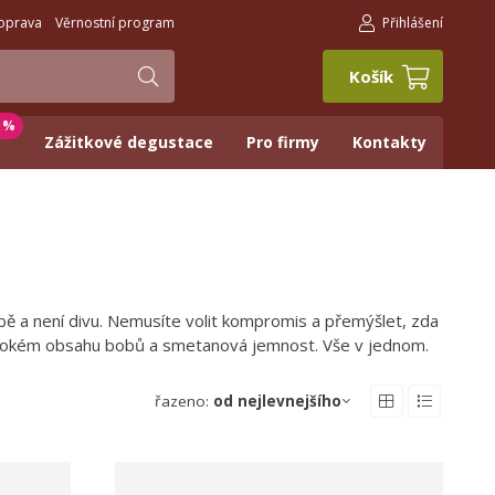
oprava
Věrnostní program
Přihlášení
Košík
0 %
Zážitkové degustace
Pro firmy
Kontakty
ibě a není divu. Nemusíte volit kompromis a přemýšlet, zda
vysokém obsahu bobů a smetanová jemnost. Vše v jednom.
řazeno:
od nejlevnejšího