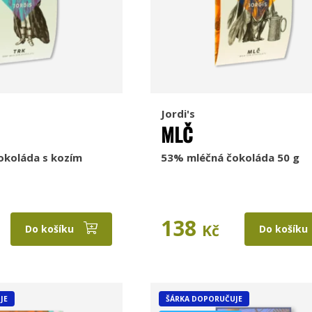
Jordi's
MLČ
okoláda s kozím
53% mléčná čokoláda 50 g
138
Kč
Do košíku
Do košíku
JE
ŠÁRKA DOPORUČUJE