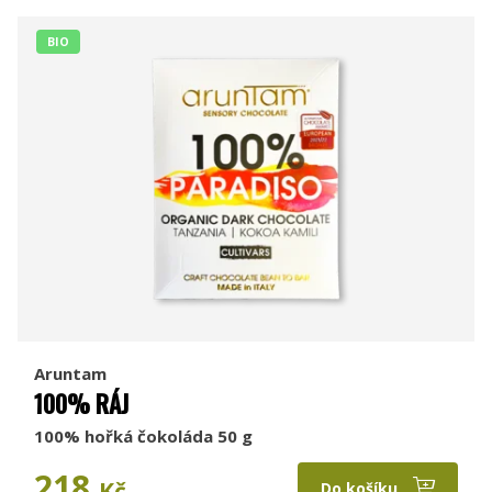
BIO
Aruntam
100% RÁJ
100% hořká čokoláda 50 g
218
Kč
Do košíku