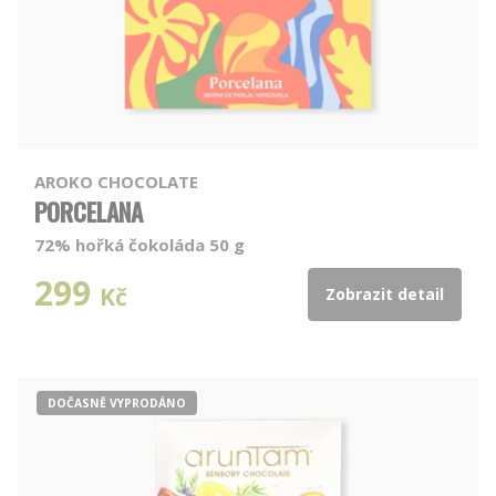
AROKO CHOCOLATE
PORCELANA
72% hořká čokoláda 50 g
299
Kč
Zobrazit detail
DOČASNĚ VYPRODÁNO