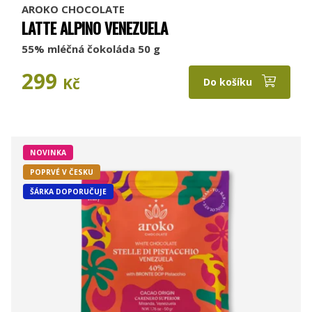
AROKO CHOCOLATE
LATTE ALPINO VENEZUELA
55% mléčná čokoláda 50 g
299
Kč
Do košíku
NOVINKA
POPRVÉ V ČESKU
ŠÁRKA DOPORUČUJE