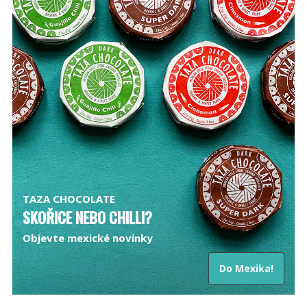
TAZA CHOCOLATE
SKOŘICE NEBO CHILLI?
Objevte mexické novinky
Do Mexika!