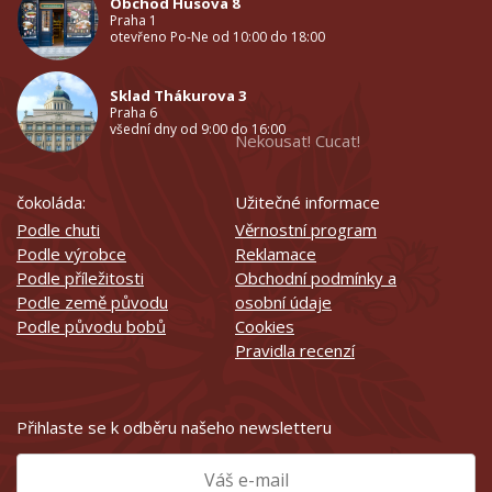
Obchod Husova 8
Praha 1
otevřeno Po-Ne od 10:00 do 18:00
Sklad Thákurova 3
Praha 6
všední dny od 9:00 do 16:00
Nekousat! Cucat!
čokoláda:
Užitečné informace
Podle chuti
Věrnostní program
Podle výrobce
Reklamace
Podle příležitosti
Obchodní podmínky a
Podle země původu
osobní údaje
Podle původu bobů
Cookies
Pravidla recenzí
Přihlaste se k odběru našeho newsletteru