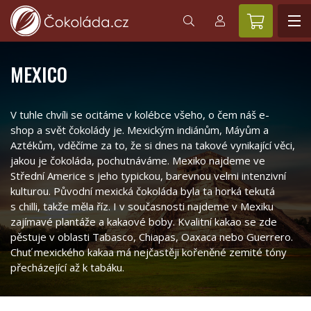
MEXICO
V tuhle chvíli se ocitáme v kolébce všeho, o čem náš e-
shop a svět čokolády je. Mexickým indiánům, Máyům a
Aztékům, vděčíme za to, že si dnes na takové vynikající věci,
jakou je čokoláda, pochutnáváme. Mexiko najdeme ve
Střední Americe s jeho typickou, barevnou velmi intenzivní
kulturou. Původní mexická čokoláda byla ta horká tekutá
s chilli, takže měla říz. I v současnosti najdeme v Mexiku
zajímavé plantáže a kakaové boby. Kvalitní kakao se zde
pěstuje v oblasti Tabasco, Chiapas, Oaxaca nebo Guerrero.
Chuť mexického kakaa má nejčastěji kořeněné zemité tóny
přecházející až k tabáku.