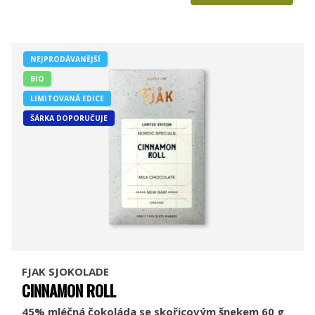
NEJPRODÁVANĚJŠÍ
BIO
LIMITOVANÁ EDICE
ŠÁRKA DOPORUČUJE
FJAK SJOKOLADE
CINNAMON ROLL
45% mléčná čokoláda se skořicovým šnekem 60 g