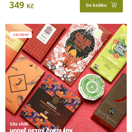
349
Kč
Do košíku
OBLÍBENÉ
Síla chilli
HODNĚ OSTRÝ ČOKOLÁDY