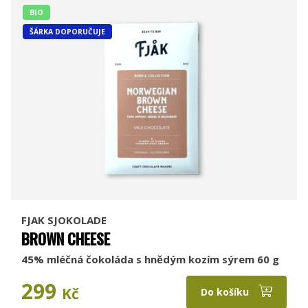
BIO
ŠÁRKA DOPORUČUJE
FJAK SJOKOLADE
BROWN CHEESE
45% mléčná čokoláda s hnědým kozím sýrem 60 g
299
Kč
Do košíku