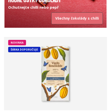
Ochutnejte chilli nebo pepř
Všechny čokolády s chilli
NOVINKA
ŠÁRKA DOPORUČUJE