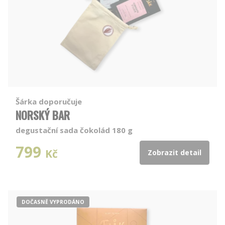
Šárka doporučuje
NORSKÝ BAR
degustační sada čokolád 180 g
799
Kč
Zobrazit detail
DOČASNĚ VYPRODÁNO