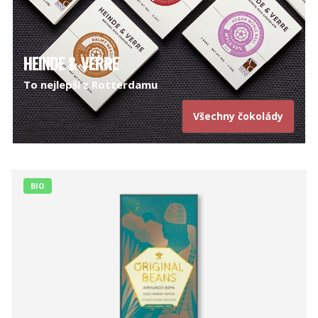
HEINDE & VERRE
To nejlepší z Rotterdamu
Všechny čokolády
BIO