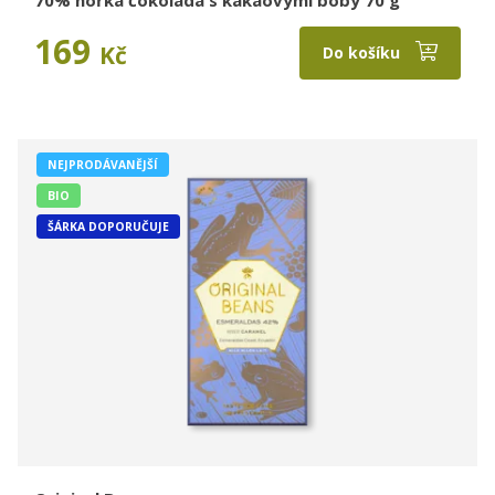
70% hořká čokoláda s kakaovými boby 70 g
169
Kč
Do košíku
NEJPRODÁVANĚJŠÍ
BIO
ŠÁRKA DOPORUČUJE