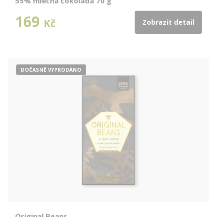
55% mléčná čokoláda 70 g
169
Kč
Zobrazit detail
DOČASNĚ VYPRODÁNO
Original Beans