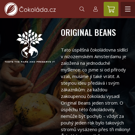
ORIGINAL BEANS
Tato úspěšná čokoládovna sídlící
v nizozemském Amsterdamu je
založená na jednoduché
myšlence: co jsme si od přírody
vzali, musíme jí také vrátit. A
stejnou ideu předává i svým
zákazníkům: za každou
zakoupenou čokoládu vysadí
Original Beans jeden strom. O
úspěchu této čokoládovny
nemůže být pochyb – vždyť za
pouhý jeden rok bylo takových
stromů vysázeno přes tři miliony!