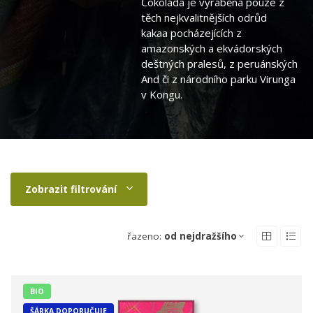
Čokoláda je vyráběna pouze z
těch nejkvalitnějších odrůd
kakaa pocházejících z
amazonských a ekvádorských
deštných pralesů, z peruánských
And či z národního parku Virunga
v Kongu.
Zobrazit filtrování
řazeno:
od nejdražšího
BIO
ŠÁRKA DOPORUČUJE