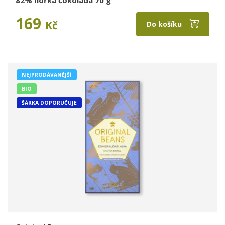
82% hořká čokoláda 70 g
169
Kč
Do košíku
NEJPRODÁVANĚJŠÍ
BIO
ŠÁRKA DOPORUČUJE