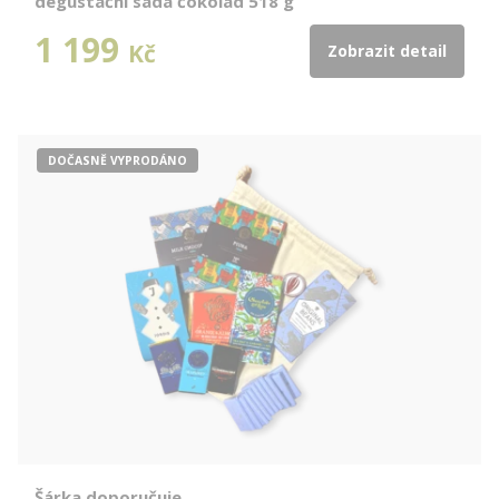
degustační sada čokolád 518 g
1 199
Kč
Zobrazit detail
DOČASNĚ VYPRODÁNO
Šárka doporučuje