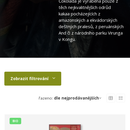
Čokoláda je vyráběna pouze z
těch nejkvalitnějších odrůd
kakaa pocházejících z
amazonských a ekvádorských
deštných pralesů, z peruánských
And či z národního parku Virunga
v Kongu.
Zobrazit filtrování
řazeno:
dle nejprodávanějších
BIO