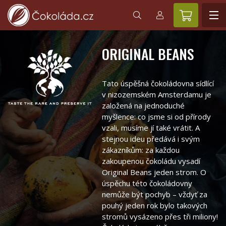
ORIGINAL BEANS
Tato úspěšná čokoládovna sídlící
v nizozemském Amsterdamu je
založená na jednoduché
myšlence: co jsme si od přírody
vzali, musíme jí také vrátit. A
stejnou ideu předává i svým
zákazníkům: za každou
zakoupenou čokoládu vysadí
Original Beans jeden strom. O
úspěchu této čokoládovny
nemůže být pochyb – vždyť za
pouhý jeden rok bylo takových
stromů vysázeno přes tři miliony!