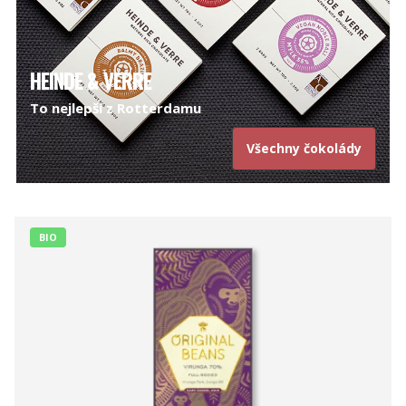
HEINDE & VERRE
To nejlepší z Rotterdamu
Všechny čokolády
BIO