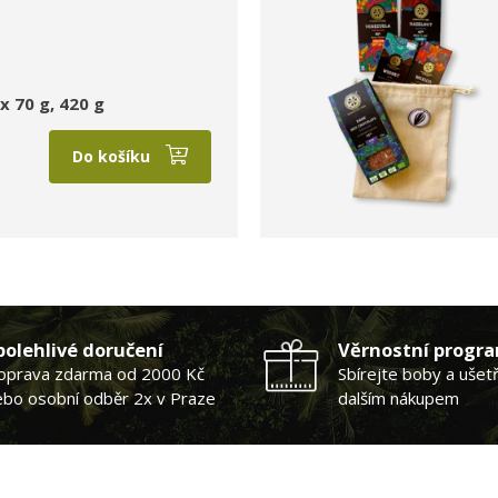
x 70 g, 420 g
Do košíku
polehlivé doručení
Věrnostní progr
oprava zdarma od 2000 Kč
Sbírejte boby a ušet
ebo osobní odběr 2x v Praze
dalším nákupem