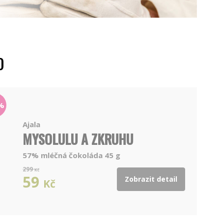
O
%
Ajala
MYSOLULU A ZKRUHU
57% mléčná čokoláda 45 g
299
Kč
59
Zobrazit detail
Kč