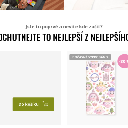
Jste tu poprvé a nevíte kde začít?
OCHUTNEJTE TO NEJLEPŠÍ Z NEJLEPŠÍH
DOČASNĚ VYPRODÁNO
-80
Do košíku