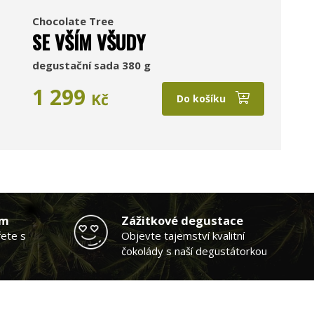
Chocolate Tree
SE VŠÍM VŠUDY
degustační sada 380 g
1 299
Kč
Do košíku
am
Zážitkové degustace
řete s
Objevte tajemství kvalitní
čokolády s naší degustátorkou