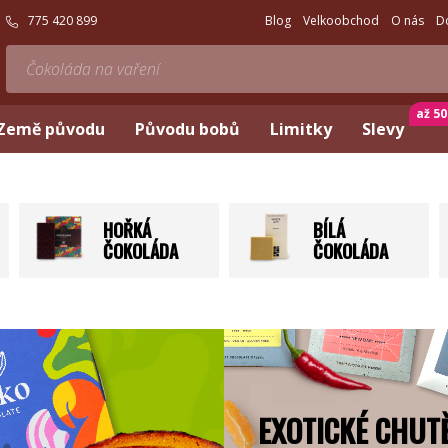
775 420 899
Blog
Velkoobchod
O nás
D
až 5
Země původu
Původu bobů
Limitky
Slevy
HOŘKÁ
BÍLÁ
ČOKOLÁDA
ČOKOLÁDA
EXOTICKÉ CHUT