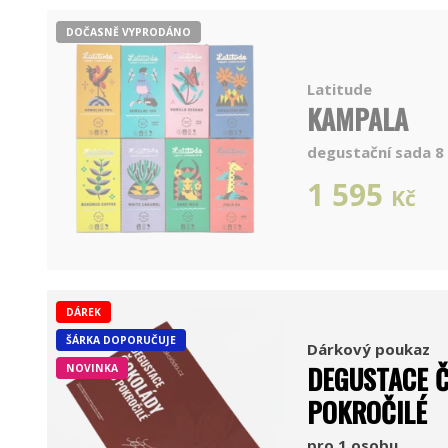
DOČASNĚ VYPRODÁNO
Latitude
KAMPALA
degustační sada 8 
1 595
Kč
DÁREK
ŠÁRKA DOPORUČUJE
Dárkový poukaz
DEGUSTACE 
NOVINKA
POKROČILÉ
pro 1 osobu