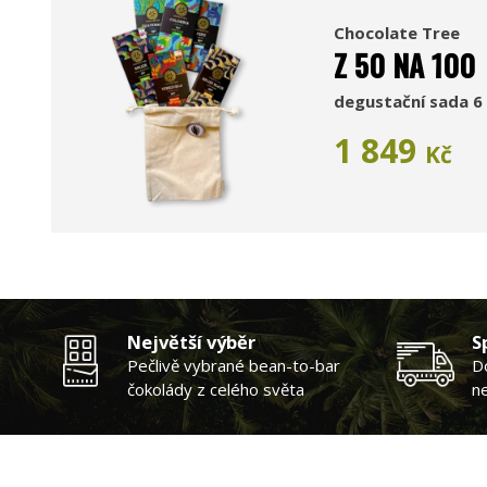
Chocolate Tree
Z 50 NA 100
degustační sada 6 
1 849
Kč
Největší výběr
S
Pečlivě vybrané bean-to-bar
D
čokolády z celého světa
n