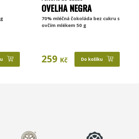
OVELHA NEGRA
 g
70% mléčná čokoláda bez cukru s
ovčím mlékem 50 g
259
Kč
ku
Do košíku