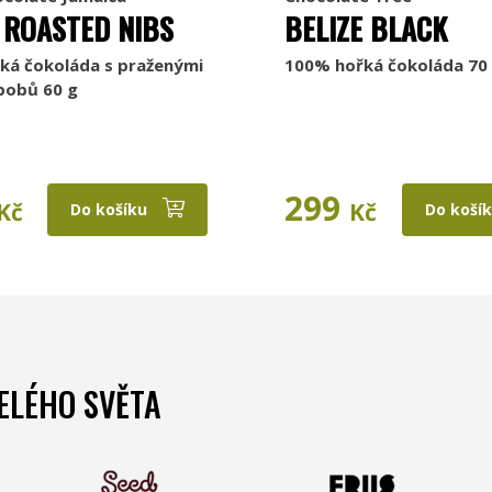
 ROASTED NIBS
BELIZE BLACK
ká čokoláda s praženými
100% hořká čokoláda 70
bobů 60 g
299
Kč
Kč
Do košíku
Do koší
ELÉHO SVĚTA