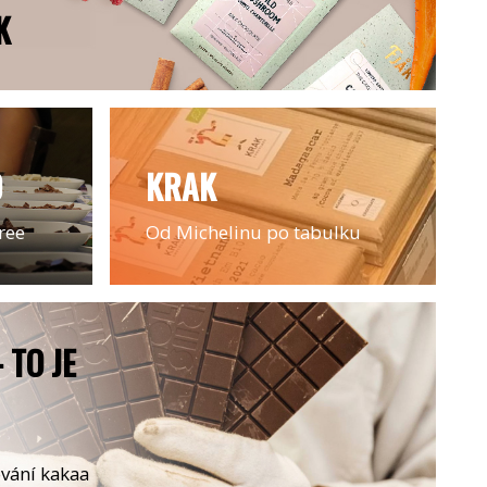
K
O
KRAK
ree
Od Michelinu po tabulku
 TO JE
ování kakaa