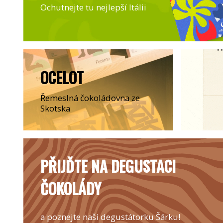
Ochutnejte tu nejlepší Itálii
OCELOT
Řemeslná čokoládovna ze
Skotska
PŘIJĎTE NA DEGUSTACI
ČOKOLÁDY
a poznejte naši degustátorku Šárku!