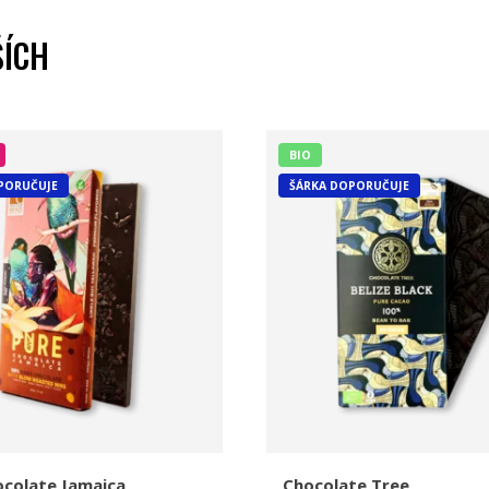
ŠÍCH
BIO
PORUČUJE
ŠÁRKA DOPORUČUJE
ocolate Jamaica
Chocolate Tree