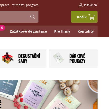
oprava
Věrnostní program
Přihlášení
Košík
0 %
Zážitkové degustace
Pro firmy
Kontakty
DEGUSTAČNÍ
DÁRKOVÉ
SADY
POUKAZY
Ě