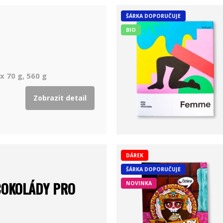
ŠÁRKA DOPORUČUJE
BIO
x 70 g, 560 g
Zobrazit detail
DÁREK
ŠÁRKA DOPORUČUJE
ČOKOLÁDY PRO
NOVINKA