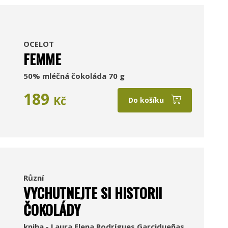
OCELOT
FEMME
50% mléčná čokoláda 70 g
189
Kč
Do košíku
Různí
VYCHUTNEJTE SI HISTORII
ČOKOLÁDY
kniha - Laura Elena Rodrígues Garcidueñas