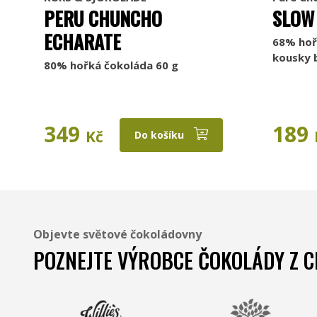
PERU CHUNCHO
SLOW
ECHARATE
68% hoř
kousky 
80% hořká čokoláda 60 g
349
189
Kč
Do košíku
Objevte světové čokoládovny
POZNEJTE VÝROBCE ČOKOLÁDY Z C