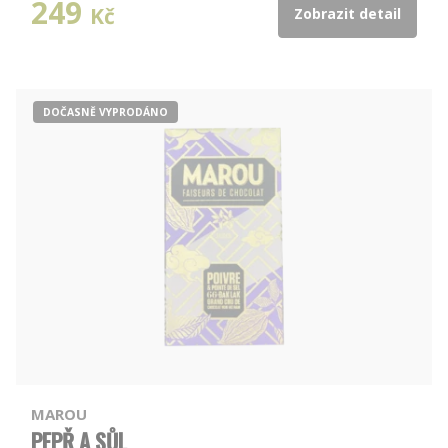
249
Kč
Zobrazit detail
DOČASNĚ VYPRODÁNO
MAROU
PEPŘ A SŮL