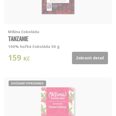
Míšina čokoláda
TANZANIE
100% hořká čokoláda 50 g
159
Kč
Zobrazit detail
DOČASNĚ VYPRODÁNO