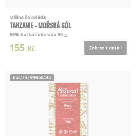
Míšina čokoláda
TANZANIE - MOŘSKÁ SŮL
65% hořká čokoláda 50 g
155
Kč
Zobrazit detail
DOČASNĚ VYPRODÁNO