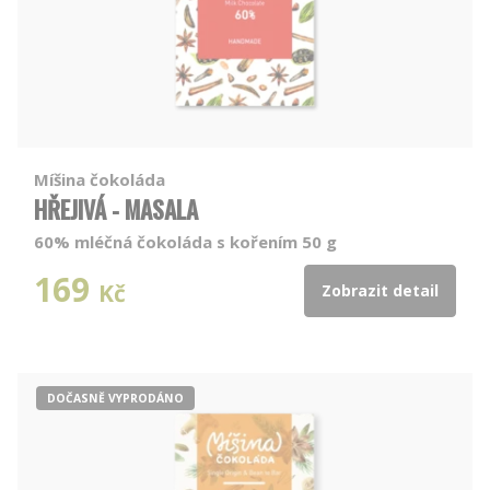
Míšina čokoláda
HŘEJIVÁ - MASALA
60% mléčná čokoláda s kořením 50 g
169
Kč
Zobrazit detail
DOČASNĚ VYPRODÁNO