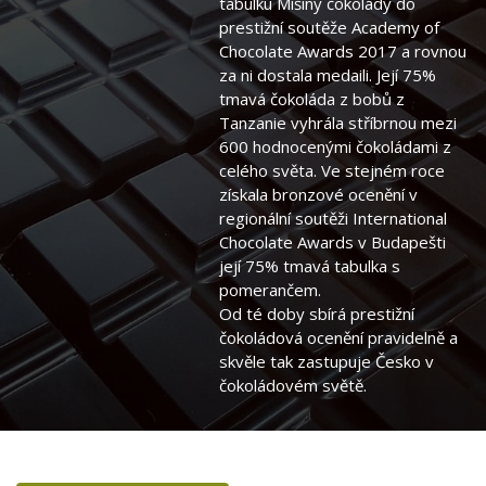
tabulku Míšiny čokolády do
prestižní soutěže Academy of
Chocolate Awards 2017 a rovnou
za ni dostala medaili. Její 75%
tmavá čokoláda z bobů z
Tanzanie vyhrála stříbrnou mezi
600 hodnocenými čokoládami z
celého světa. Ve stejném roce
získala bronzové ocenění v
regionální soutěži International
Chocolate Awards v Budapešti
její 75% tmavá tabulka s
pomerančem.
Od té doby sbírá prestižní
čokoládová ocenění pravidelně a
skvěle tak zastupuje Česko v
čokoládovém světě.