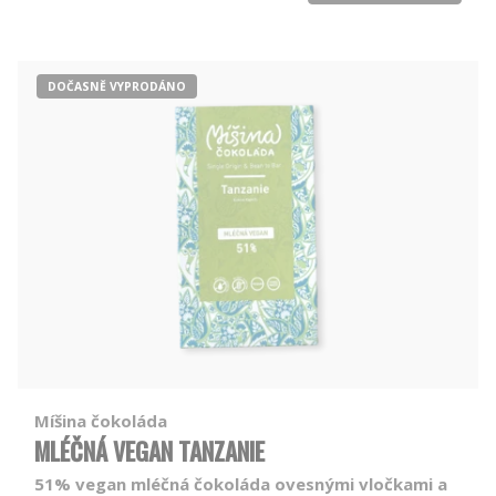
DOČASNĚ VYPRODÁNO
Míšina čokoláda
MLÉČNÁ VEGAN TANZANIE
51% vegan mléčná čokoláda ovesnými vločkami a