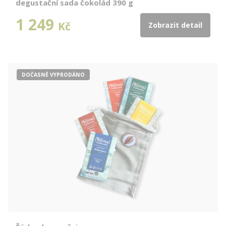
degustační sada čokolád 390 g
1 249
Kč
Zobrazit detail
DOČASNĚ VYPRODÁNO