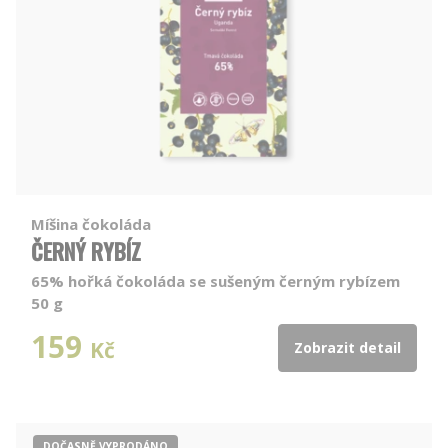
Míšina čokoláda
ČERNÝ RYBÍZ
65% hořká čokoláda se sušeným černým rybízem
50 g
159
Kč
Zobrazit detail
DOČASNĚ VYPRODÁNO