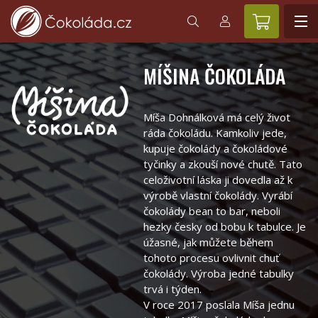
MÍŠINA ČOKOLÁDA
Míša Dohnálková má celý život
ráda čokoládu. Kamkoliv jede,
kupuje čokolády a čokoládové
tyčinky a zkouší nové chutě. Tato
celoživotní láska ji dovedla až k
výrobě vlastní čokolády. Vyrábí
čokolády bean to bar, neboli
hezky česky od bobu k tabulce. Je
úžasné, jak můžete během
tohoto procesu ovlivnit chuť
čokolády. Výroba jedné tabulky
trvá i týden.
V roce 2017 poslala Míša jednu