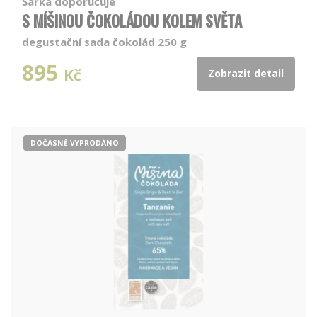
Šárka doporučuje
S MÍŠINOU ČOKOLÁDOU KOLEM SVĚTA
degustační sada čokolád 250 g
895
Kč
Zobrazit detail
DOČASNĚ VYPRODÁNO