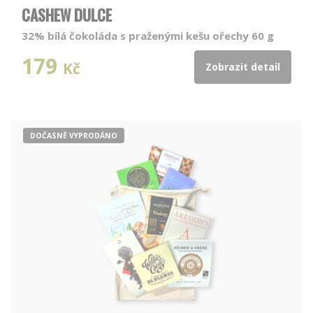
CASHEW DULCE
32% bílá čokoláda s praženými kešu ořechy 60 g
179
Kč
Zobrazit detail
DOČASNĚ VYPRODÁNO