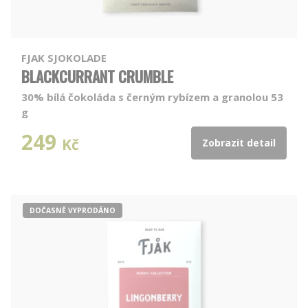
FJAK SJOKOLADE
BLACKCURRANT CRUMBLE
30% bílá čokoláda s černým rybízem a granolou 53
g
249
Kč
Zobrazit detail
DOČASNĚ VYPRODÁNO