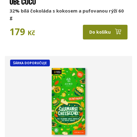
UBE COCO
32% bílá čokoláda s kokosem a pufovanou rýží 60
g
179
Kč
Do košíku
ŠÁRKA DOPORUČUJE