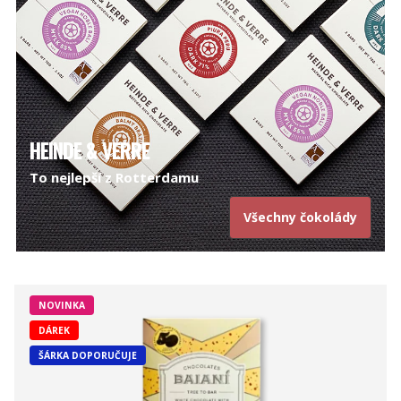
HEINDE & VERRE
To nejlepší z Rotterdamu
Všechny čokolády
NOVINKA
DÁREK
ŠÁRKA DOPORUČUJE