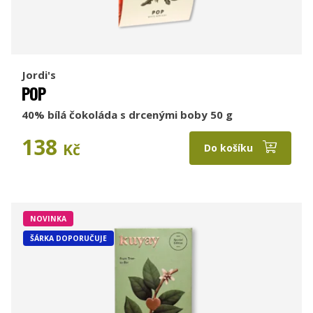
Jordi's
POP
40% bílá čokoláda s drcenými boby 50 g
138
Kč
Do košíku
NOVINKA
ŠÁRKA DOPORUČUJE