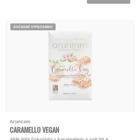
DOČASNĚ VYPRODÁNO
Aruntam
CARAMELLO VEGAN
48% bílá čokoláda s karamelem a solí 50 g