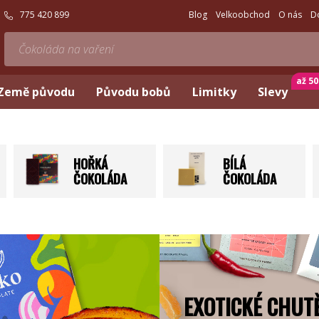
775 420 899
Blog
Velkoobchod
O nás
D
až 5
Země původu
Původu bobů
Limitky
Slevy
HOŘKÁ
BÍLÁ
ČOKOLÁDA
ČOKOLÁDA
EXOTICKÉ CHUT