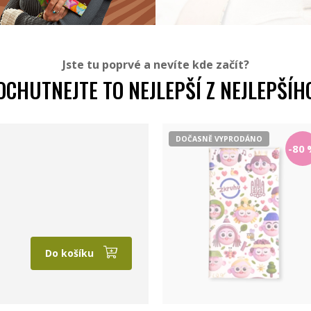
Jste tu poprvé a nevíte kde začít?
OCHUTNEJTE TO NEJLEPŠÍ Z NEJLEPŠÍH
DOČASNĚ VYPRODÁNO
-80
Do košíku