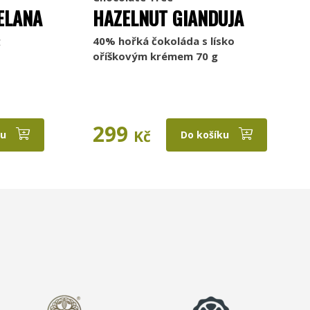
ELANA
HAZELNUT GIANDUJA
g
40% hořká čokoláda s lísko
oříškovým krémem 70 g
299
Kč
ku
Do košíku