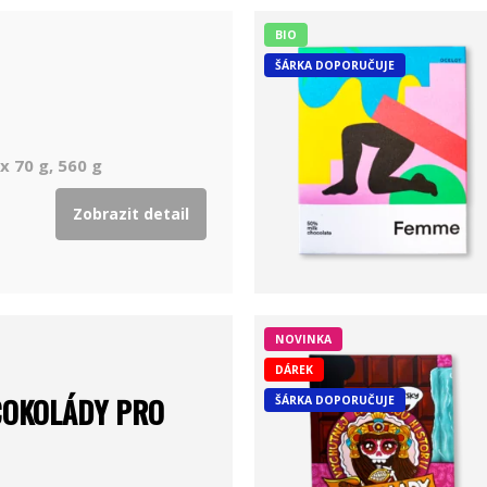
BIO
ŠÁRKA DOPORUČUJE
x 70 g, 560 g
Zobrazit detail
NOVINKA
DÁREK
ČOKOLÁDY PRO
ŠÁRKA DOPORUČUJE