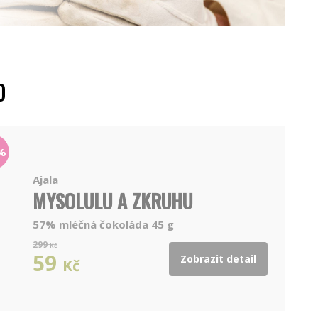
O
%
Ajala
MYSOLULU A ZKRUHU
57% mléčná čokoláda 45 g
299
Kč
59
Zobrazit detail
Kč