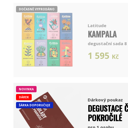
DOČASNĚ VYPRODÁNO
Latitude
KAMPALA
degustační sada 8 
1 595
Kč
NOVINKA
DÁREK
Dárkový poukaz
DEGUSTACE 
ŠÁRKA DOPORUČUJE
POKROČILÉ
pro 1 osobu