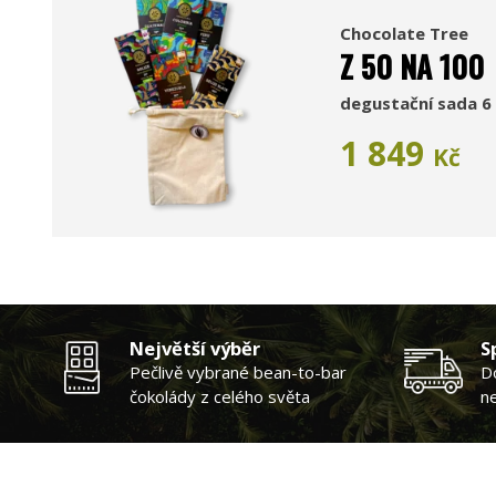
Chocolate Tree
Z 50 NA 100
degustační sada 6 
1 849
Kč
Největší výběr
S
Pečlivě vybrané bean-to-bar
D
čokolády z celého světa
n