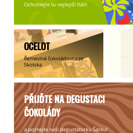
Ochutnejte tu nejlepší Itálii
OCELOT
Řemeslná čokoládovna ze
Skotska
PŘIJĎTE NA DEGUSTACI
ČOKOLÁDY
a poznejte naši degustátorku Šárku!