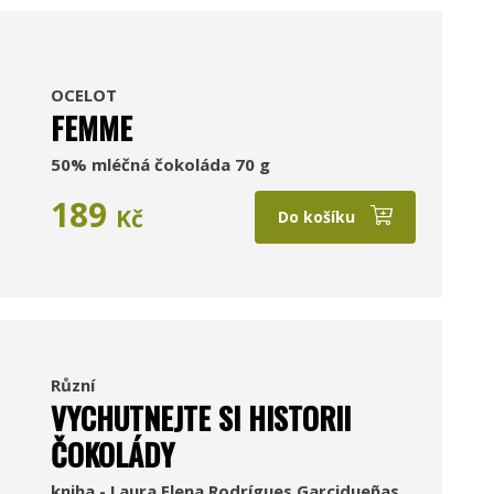
OCELOT
FEMME
50% mléčná čokoláda 70 g
189
Kč
Do košíku
Různí
VYCHUTNEJTE SI HISTORII
ČOKOLÁDY
kniha - Laura Elena Rodrígues Garcidueñas