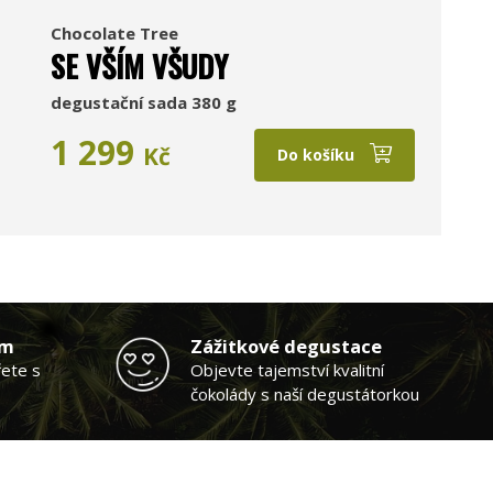
Chocolate Tree
SE VŠÍM VŠUDY
degustační sada 380 g
1 299
Kč
Do košíku
am
Zážitkové degustace
řete s
Objevte tajemství kvalitní
čokolády s naší degustátorkou