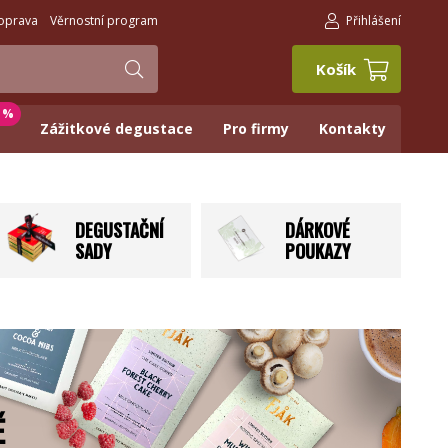
oprava
Věrnostní program
Přihlášení
Košík
0 %
Zážitkové degustace
Pro firmy
Kontakty
DEGUSTAČNÍ
DÁRKOVÉ
SADY
POUKAZY
Ě