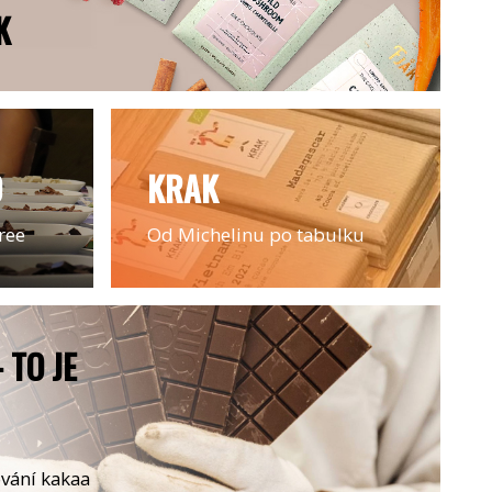
K
O
KRAK
ree
Od Michelinu po tabulku
 TO JE
ování kakaa