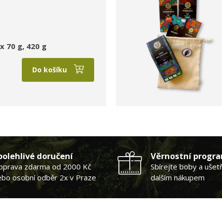
x 70 g, 420 g
Do košíku
polehlivé doručení
Věrnostní progr
oprava zdarma od 2000 Kč
Sbírejte boby a ušet
ebo osobní odběr 2x v Praze
dalším nákupem