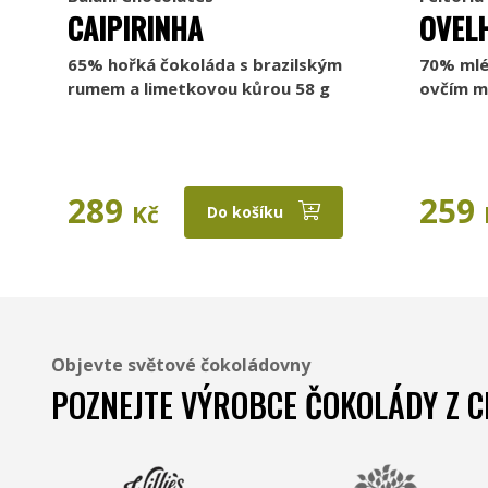
CAIPIRINHA
OVEL
65% hořká čokoláda s brazilským
70% mlé
rumem a limetkovou kůrou 58 g
ovčím m
289
259
Kč
Do košíku
Objevte světové čokoládovny
POZNEJTE VÝROBCE ČOKOLÁDY Z C