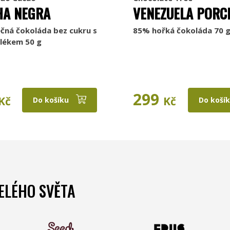
HA NEGRA
VENEZUELA PORC
čná čokoláda bez cukru s
85% hořká čokoláda 70 
lékem 50 g
299
Kč
Kč
Do košíku
Do koší
ELÉHO SVĚTA