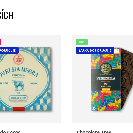
ŠÍCH
BIO
PORUČUJE
ŠÁRKA DOPORUČUJE
 do Cacao
Chocolate Tree