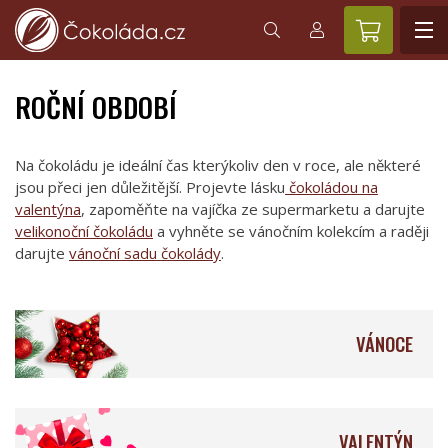
ROČNÍ OBDOBÍ
Na čokoládu je ideální čas kterýkoliv den v roce, ale některé
jsou přeci jen důležitější. Projevte lásku
čokoládou na
valentýna
, zapoměňte na vajíčka ze supermarketu a darujte
velikonoční čokoládu
a vyhněte se vánočním kolekcím a raději
darujte
vánoční sadu čokolády
.
VÁNOCE
VALENTÝN