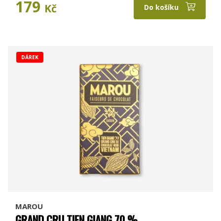
179
Kč
Do košíku
DÁREK
MAROU
GRAND CRU TIEN GIANG 70 %