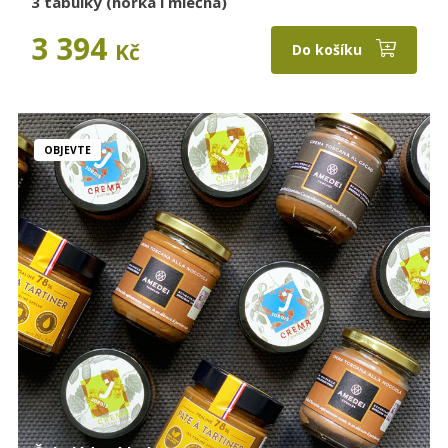
3 tabulky (hořká i mléčná)
3 394
Kč
Do košíku
OBJEVTE