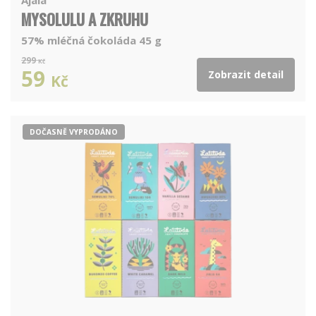
MYSOLULU A ZKRUHU
57% mléčná čokoláda 45 g
299
Kč
59
Zobrazit detail
Kč
DOČASNĚ VYPRODÁNO