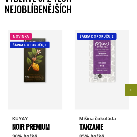
NEJOBLÍBENĚJŠÍCH
Míšina čokoláda
Ajala
NOVINKA
ŠÁRKA DOPORUČUJE
ŠÁRKA DOPORUČUJE
Jordi's
Pump Street Chocolate
Chocolate and Love
Georgia Ramon
KUYAY
Míšina čokoláda
NOIR PREMIUM
TANZANIE
90% hořká
85% hořká