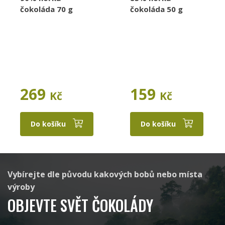
Taza Chocolate
Marou
čokoláda 70 g
čokoláda 50 g
Raaka
Aruntam
269
159
Kč
Kč
Do košíku
Do košíku
Cacaosuyo
Beau Cacao
Vybírejte dle původu kakových bobů nebo místa
výroby
OBJEVTE SVĚT ČOKOLÁDY
Latitude
Standout Chocolate