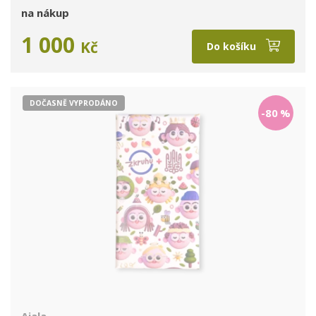
na nákup
1 000
Kč
Do košíku
DOČASNĚ VYPRODÁNO
-80
%
Ajala