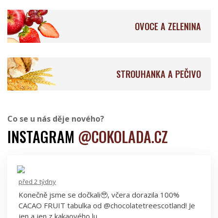
OVOCE A ZELENINA
Aroko Chocolate
Pure Chocolate Jamaica
STROUHANKA A PEČIVO
Baianí Chocolates
KURS & SJOKOLADE
Co se u nás děje nového?
INSTAGRAM
@COKOLADA.CZ
před 2 týdny
Goodio Chocolate
Choba Choba
Konečně jsme se dočkali🥹, včera dorazila 100%
CACAO FRUIT tabulka od @chocolatetreescotland! Je
jen a jen z kakaového lu…