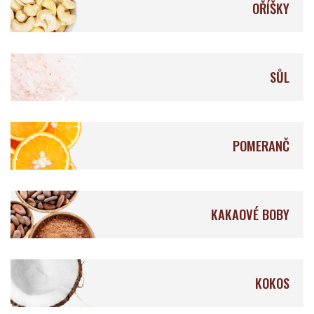
OŘÍŠKY
Qantu Chocolat
Ocelot Chocolate
SŮL
POMERANČ
Auro Chocolate
Fruition Chocolate
KAKAOVÉ BOBY
Origines Chocolate
Mellow
Makers
KOKOS