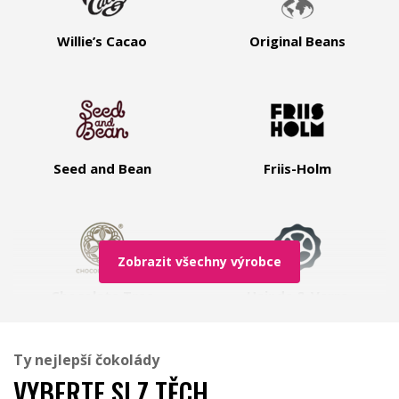
Willie’s Cacao
Original Beans
Seed and Bean
Friis-Holm
Zobrazit všechny výrobce
Chocolate Tree
Heinde & Verre
Ty nejlepší čokolády
VYBERTE SI Z TĚCH