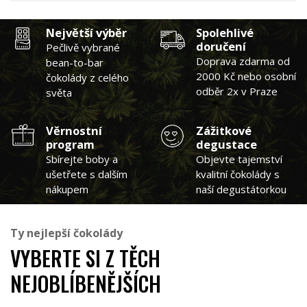
Největší výběr
Spolehlivé
doručení
Pečlivě vybrané
Doprava zdarma od
bean-to-bar
2000 Kč nebo osobní
čokolády z celého
odběr 2x v Praze
světa
Věrnostní
Zážitkové
program
degustace
Sbírejte boby a
Objevte tajemství
ušetřete s dalším
kvalitní čokolády s
nákupem
naší degustátorkou
Ty nejlepší čokolády
VYBERTE SI Z TĚCH
NEJOBLÍBENĚJŠÍCH