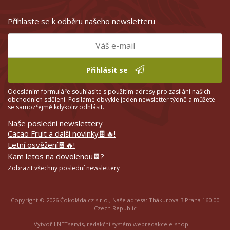
Přihlaste se k odběru našeho newsletteru
Přihlásit se
Odesláním formuláře souhlasíte s použitím adresy pro zasílání našich
obchodních sdělení. Posíláme obvykle jeden newsletter týdně a můžete
se samozřejmě kdykoliv odhlásit.
Naše poslední newslettery
Cacao Fruit a další novinky🍫🔥!
Letní osvěžení🍫🔥!
Kam letos na dovolenou🍫?
Zobrazit všechny poslední newslettery
Copyright © 2026 Čokoláda.cz s.r.o., Naše adresa: Thákurova 3 Praha 160 00
Czech Republic
Vytvořil
NETservis
, redakční systém webredakce e-shop