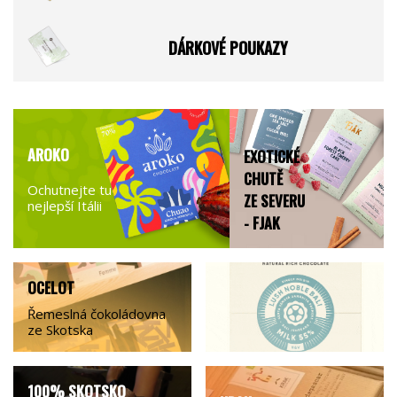
DÁRKOVÉ POUKAZY
AROKO
EXOTICKÉ
CHUTĚ
Ochutnejte tu
ZE SEVERU
nejlepší Itálii
- FJAK
OCELOT
Řemeslná čokoládovna
ze Skotska
100% SKOTSKO