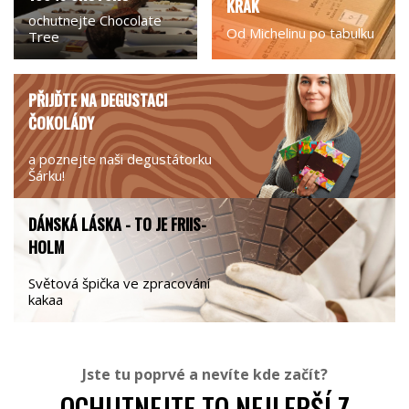
KRAK
ochutnejte Chocolate
Od Michelinu po tabulku
Tree
PŘIJĎTE NA DEGUSTACI
ČOKOLÁDY
a poznejte naši degustátorku
Šárku!
DÁNSKÁ LÁSKA - TO JE FRIIS-
HOLM
Světová špička ve zpracování
kakaa
Jste tu poprvé a nevíte kde začít?
OCHUTNEJTE TO NEJLEPŠÍ Z