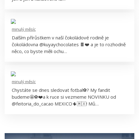
Kuyay
minulý měsíc
Dalším přírůstkem v naší čokoládové rodině je
čokoládovna @kuyaychocolates 🍫❤️ a je to rozhodně
něco, co byste měli ochu…
minulý měsíc
Chystáte se dnes sledovat fotbal⚽️? My fandit
budeme🤩⚽️❤️a k ruce si vezmeme NOVINKU od
@feitoria_do_cacao MEXICO🌵🇲🇽! Mů…