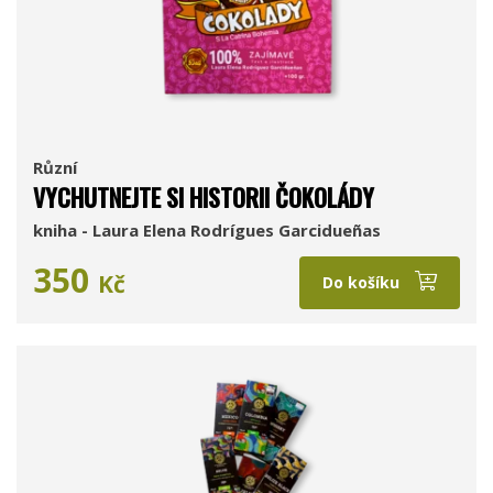
Různí
VYCHUTNEJTE SI HISTORII ČOKOLÁDY
kniha - Laura Elena Rodrígues Garcidueñas
350
Kč
Do košíku