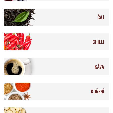
ČAJ
Åkesson's
Feitoria do Cacao
CHILLI
Lílá Čokoláda
Fjåk
KÁVA
KOŘENÍ
La Naya
Krak Chocolade