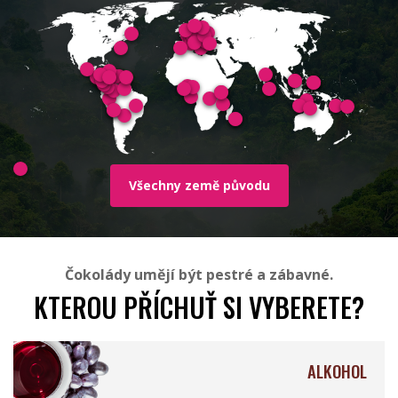
Millésime Chocolat
Soklet
Všechny země původu
Rózsavölgyi Csokoládé
Francois Pralus
Čokolády umějí být pestré a zábavné.
KTEROU PŘÍCHUŤ SI VYBERETE?
ALKOHOL
Valrhona
Mesjokke