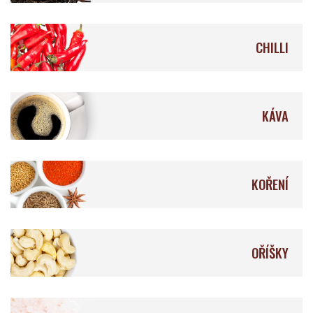
Åkesson's
Feitoria do Cacao
CHILLI
KÁVA
Lílá Čokoláda
Fjåk
KOŘENÍ
La Naya
Krak Chocolade
OŘÍŠKY