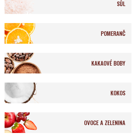
SŮL
Qantu Chocolat
Ocelot Chocolate
POMERANČ
Auro Chocolate
Fruition Chocolate
KAKAOVÉ BOBY
KOKOS
Origines Chocolate
Mellow
Makers
OVOCE A ZELENINA