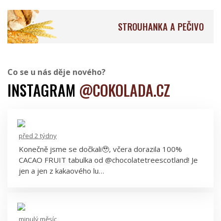
Aroko Chocolate
Pure Chocolate Jamaica
STROUHANKA A PEČIVO
Co se u nás děje nového?
INSTAGRAM
@COKOLADA.CZ
Baianí Chocolates
KURS & SJOKOLADE
před 2 týdny
Konečně jsme se dočkali🥹, včera dorazila 100%
CACAO FRUIT tabulka od @chocolatetreescotland! Je
Goodio Chocolate
Choba Choba
jen a jen z kakaového lu…
minulý měsíc