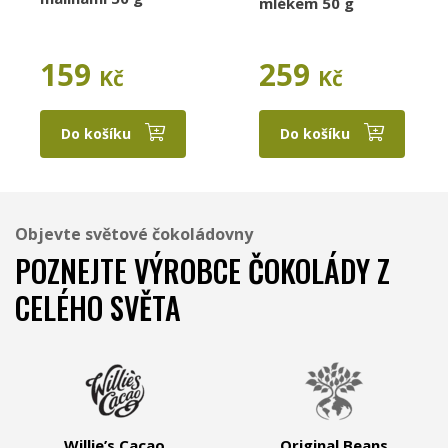
mlékem 50 g
159
259
Kč
Kč
Do košíku
Do košíku
Objevte světové čokoládovny
POZNEJTE VÝROBCE ČOKOLÁDY Z
CELÉHO SVĚTA
Willie’s Cacao
Original Beans