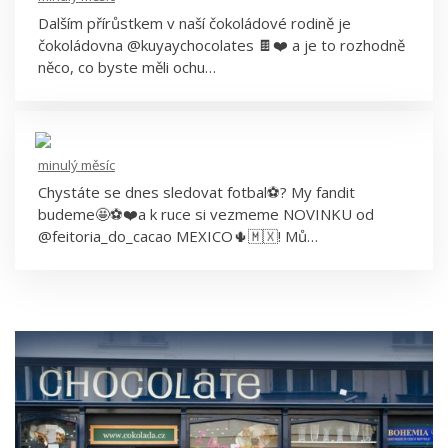
Dalším přírůstkem v naší čokoládové rodině je
Kuyay
čokoládovna @kuyaychocolates 🍫❤️ a je to rozhodně
něco, co byste měli ochu…
minulý měsíc
Chystáte se dnes sledovat fotbal⚽️? My fandit
budeme🤩⚽️❤️a k ruce si vezmeme NOVINKU od
@feitoria_do_cacao MEXICO🌵🇲🇽! Mů…