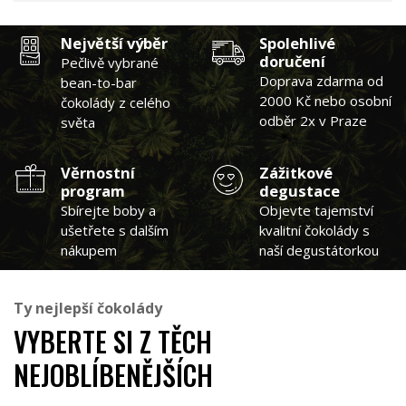
Největší výběr
Spolehlivé
doručení
Pečlivě vybrané
Doprava zdarma od
bean-to-bar
2000 Kč nebo osobní
čokolády z celého
odběr 2x v Praze
světa
Věrnostní
Zážitkové
program
degustace
Sbírejte boby a
Objevte tajemství
ušetřete s dalším
kvalitní čokolády s
nákupem
naší degustátorkou
Ty nejlepší čokolády
VYBERTE SI Z TĚCH
NEJOBLÍBENĚJŠÍCH