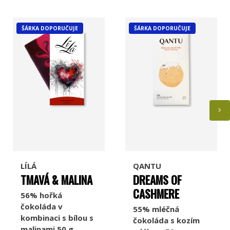
ŠÁRKA DOPORUČUJE
ŠÁRKA DOPORUČUJE
LÍLÁ
QANTU
TMAVÁ & MALINA
DREAMS OF
CASHMERE
56% hořká
čokoláda v
55% mléčná
kombinaci s bílou s
čokoláda s kozím
malinami 50 g