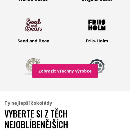
Seed and Bean
Friis-Holm
Zobrazit všechny výrobce
Chocolate Tree
Heinde & Verre
Ty nejlepší čokolády
VYBERTE SI Z TĚCH
NEJOBLÍBENĚJŠÍCH
Míšina čokoláda
Ajala