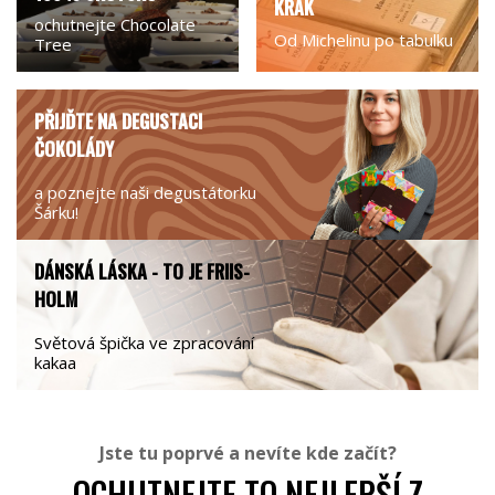
KRAK
ochutnejte Chocolate
Od Michelinu po tabulku
Tree
PŘIJĎTE NA DEGUSTACI
ČOKOLÁDY
a poznejte naši degustátorku
Šárku!
DÁNSKÁ LÁSKA - TO JE FRIIS-
HOLM
Světová špička ve zpracování
kakaa
Jste tu poprvé a nevíte kde začít?
OCHUTNEJTE TO NEJLEPŠÍ Z