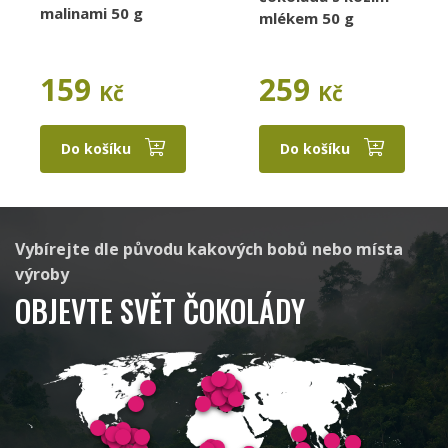
malinami 50 g
mlékem 50 g
159
259
Kč
Kč
Raaka
Aruntam
Do košíku
Do košíku
Cacaosuyo
Beau Cacao
Vybírejte dle původu kakových bobů nebo místa
výroby
OBJEVTE SVĚT ČOKOLÁDY
Latitude
Standout Chocolate