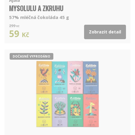
MYSOLULU A ZKRUHU
57% mléčná čokoláda 45 g
299
Kč
59
Zobrazit detail
Kč
DOČASNĚ VYPRODÁNO