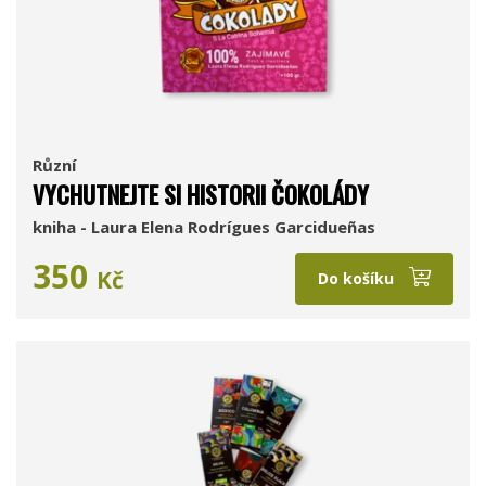
Různí
VYCHUTNEJTE SI HISTORII ČOKOLÁDY
kniha - Laura Elena Rodrígues Garcidueñas
350
Kč
Do košíku