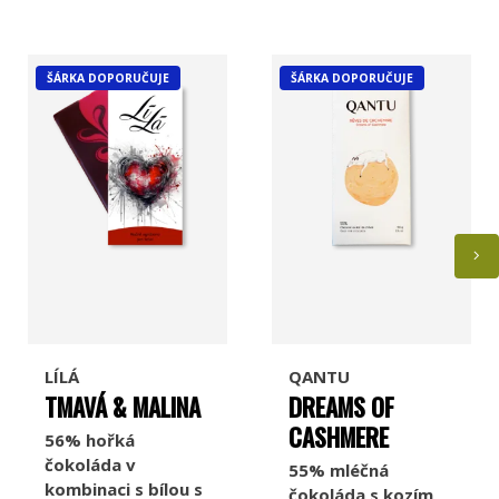
ŠÁRKA DOPORUČUJE
ŠÁRKA DOPORUČUJE
Jordi's
Pump Street Chocolate
Chocolate and Love
Georgia Ramon
LÍLÁ
QANTU
TMAVÁ & MALINA
DREAMS OF
CASHMERE
56% hořká
Taza Chocolate
Marou
čokoláda v
55% mléčná
kombinaci s bílou s
čokoláda s kozím