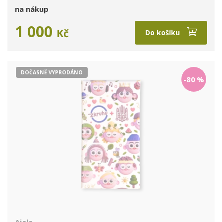
na nákup
1 000
Kč
Do košíku
DOČASNĚ VYPRODÁNO
-80
%
Ajala