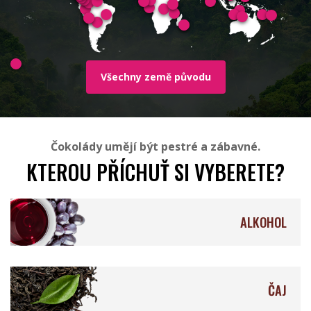
Millésime Chocolat
Soklet
Všechny země původu
Čokolády umějí být pestré a zábavné.
Rózsavölgyi Csokoládé
Francois Pralus
KTEROU PŘÍCHUŤ SI VYBERETE?
ALKOHOL
Valrhona
Mesjokke
ČAJ