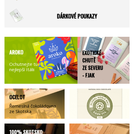
DÁRKOVÉ POUKAZY
AROKO
EXOTICKÉ
CHUTĚ
Ochutnejte tu
ZE SEVERU
nejlepší Itálii
- FJAK
OCELOT
Řemeslná čokoládovna
ze Skotska
100% SKOTSKO