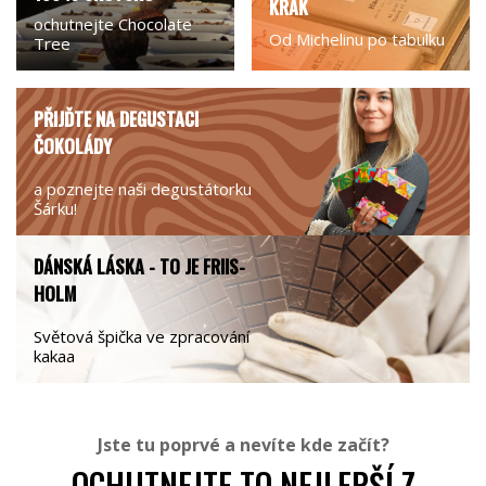
KRAK
ochutnejte Chocolate
Od Michelinu po tabulku
Tree
PŘIJĎTE NA DEGUSTACI
ČOKOLÁDY
a poznejte naši degustátorku
Šárku!
DÁNSKÁ LÁSKA - TO JE FRIIS-
HOLM
Světová špička ve zpracování
kakaa
Jste tu poprvé a nevíte kde začít?
OCHUTNEJTE TO NEJLEPŠÍ Z