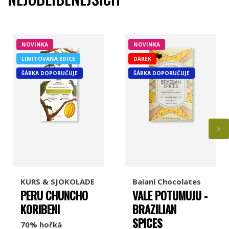
NOVINKA
NOVINKA
LIMITOVANÁ EDICE
DÁREK
Jordi's
Pump Street Chocolate
ŠÁRKA DOPORUČUJE
ŠÁRKA DOPORUČUJE
Chocolate and Love
Georgia Ramon
KURS & SJOKOLADE
Baianí Chocolates
PERU CHUNCHO
VALE POTUMUJU -
KORIBENI
BRAZILIAN
Taza Chocolate
Marou
SPICES
70% hořká