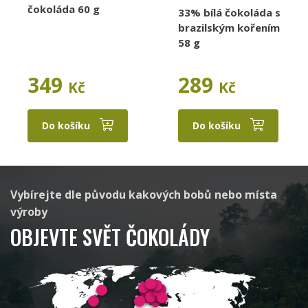
čokoláda 60 g
33% bílá čokoláda s
brazilským kořením
58 g
349
289
Raaka
Aruntam
Kč
Kč
Do košíku
Do košíku
Cacaosuyo
Beau Cacao
Vybírejte dle původu kakových bobů nebo místa
výroby
OBJEVTE SVĚT ČOKOLÁDY
Latitude
Standout Chocolate