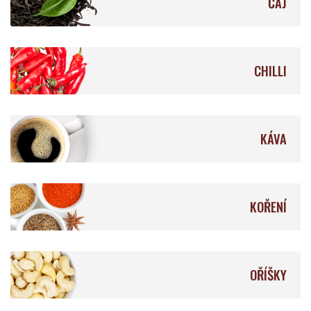
ČAJ
Åkesson's
Feitoria do Cacao
CHILLI
KÁVA
Lílá Čokoláda
Fjåk
KOŘENÍ
La Naya
Krak Chocolade
OŘÍŠKY