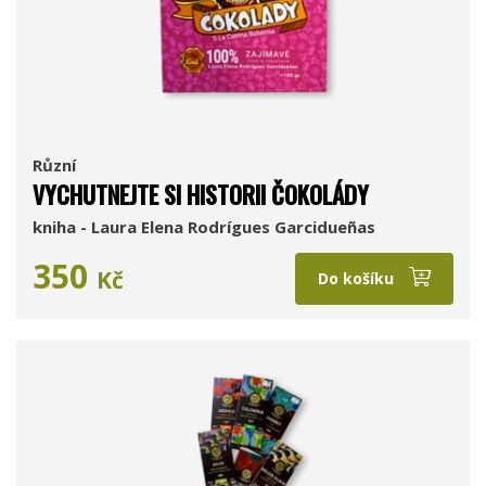
Různí
VYCHUTNEJTE SI HISTORII ČOKOLÁDY
kniha - Laura Elena Rodrígues Garcidueñas
350
Kč
Do košíku