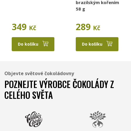
brazilským kořením
58 g
349
289
Kč
Kč
Do košíku
Do košíku
Objevte světové čokoládovny
POZNEJTE VÝROBCE ČOKOLÁDY Z
CELÉHO SVĚTA