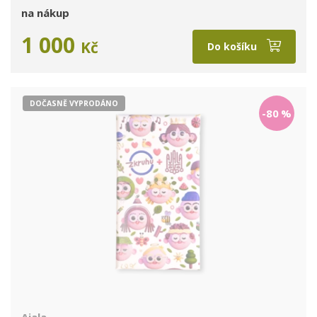
na nákup
1 000
Kč
Do košíku
DOČASNĚ VYPRODÁNO
-80
%
Ajala