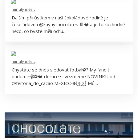
minulý měsíc
Kuyay
Dalším přírůstkem v naší čokoládové rodině je
čokoládovna @kuyaychocolates 🍫❤️ a je to rozhodně
něco, co byste měli ochu…
minulý měsíc
Chystáte se dnes sledovat fotbal⚽️? My fandit
budeme🤩⚽️❤️a k ruce si vezmeme NOVINKU od
@feitoria_do_cacao MEXICO🌵🇲🇽! Mů…