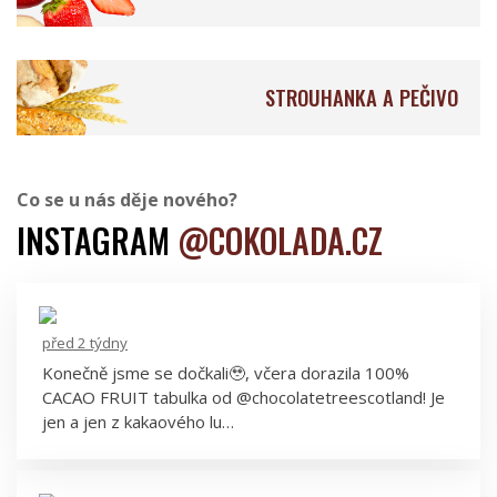
Aroko Chocolate
Pure Chocolate Jamaica
STROUHANKA A PEČIVO
Co se u nás děje nového?
Baianí Chocolates
KURS & SJOKOLADE
INSTAGRAM
@COKOLADA.CZ
před 2 týdny
Konečně jsme se dočkali🥹, včera dorazila 100%
Goodio Chocolate
Choba Choba
CACAO FRUIT tabulka od @chocolatetreescotland! Je
jen a jen z kakaového lu…