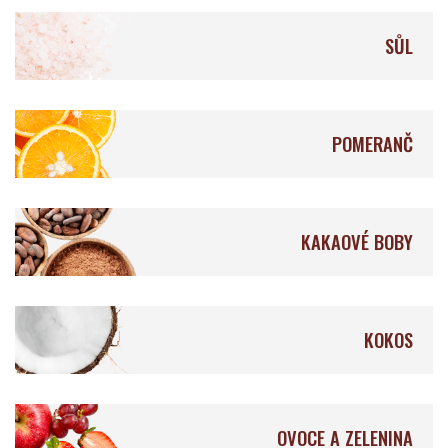
SŮL
Qantu Chocolat
Ocelot Chocolate
POMERANČ
Auro Chocolate
Fruition Chocolate
KAKAOVÉ BOBY
KOKOS
Origines Chocolate
Mellow
Makers
OVOCE A ZELENINA