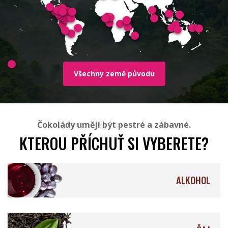
Millésime Chocolat
Soklet
Všechny země původu
Rózsavölgyi Csokoládé
Francois Pralus
Čokolády umějí být pestré a zábavné.
KTEROU PŘÍCHUŤ SI VYBERETE?
ALKOHOL
Valrhona
Mesjokke