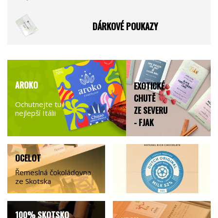
DÁRKOVÉ POUKAZY
AROKO
EXOTICKÉ
CHUTĚ
Ochutnejte tu
ZE SEVERU
nejlepší Itálii
- FJAK
OCELOT
Řemeslná čokoládovna
ze Skotska
100% SKOTSKO