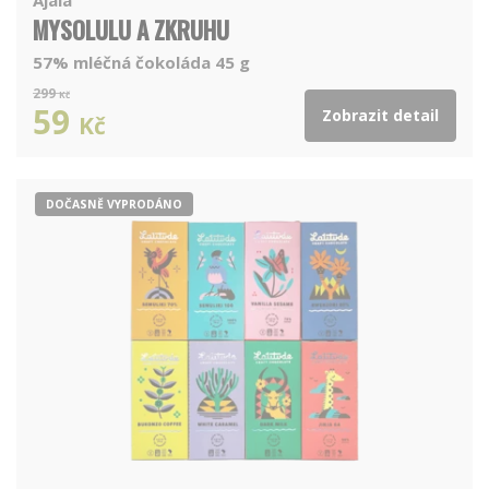
MYSOLULU A ZKRUHU
57% mléčná čokoláda 45 g
299
Kč
59
Zobrazit detail
Kč
DOČASNĚ VYPRODÁNO