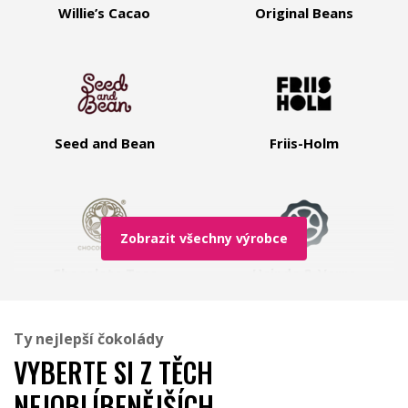
Willie’s Cacao
Original Beans
Seed and Bean
Friis-Holm
Zobrazit všechny výrobce
Chocolate Tree
Heinde & Verre
Ty nejlepší čokolády
VYBERTE SI Z TĚCH
NEJOBLÍBENĚJŠÍCH
Míšina čokoláda
Ajala