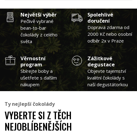
Největší výběr
Spolehlivé
doručení
Pečlivě vybrané
Doprava zdarma od
bean-to-bar
2000 Kč nebo osobní
čokolády z celého
odběr 2x v Praze
světa
Věrnostní
Zážitkové
program
degustace
Sbírejte boby a
Objevte tajemství
ušetřete s dalším
kvalitní čokolády s
nákupem
naší degustátorkou
Ty nejlepší čokolády
VYBERTE SI Z TĚCH
NEJOBLÍBENĚJŠÍCH