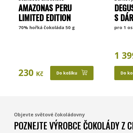
AMAZONAS PERU
DEGU
LIMITED EDITION
S DÁ
70% hořká čokoláda 50 g
pro 1 o
1 39
230
Kč
Do košíku
Do ko
Objevte světové čokoládovny
POZNEJTE VÝROBCE ČOKOLÁDY Z C