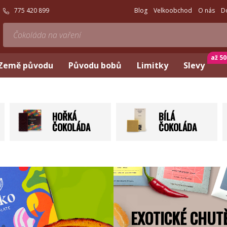
775 420 899
Blog
Velkoobchod
O nás
D
až 5
Země původu
Původu bobů
Limitky
Slevy
HOŘKÁ
BÍLÁ
ČOKOLÁDA
ČOKOLÁDA
EXOTICKÉ CHUT