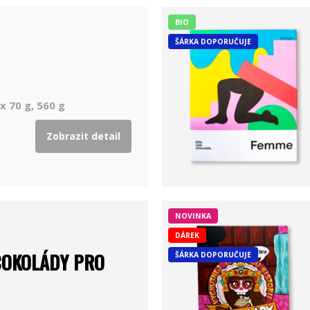
BIO
ŠÁRKA DOPORUČUJE
x 70 g, 560 g
Zobrazit detail
NOVINKA
DÁREK
ČOKOLÁDY PRO
ŠÁRKA DOPORUČUJE