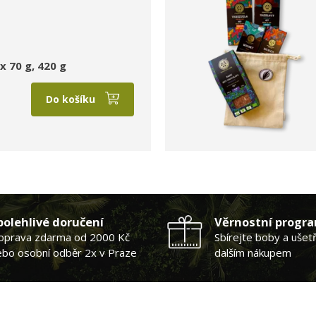
x 70 g, 420 g
Do košíku
polehlivé doručení
Věrnostní progr
oprava zdarma od 2000 Kč
Sbírejte boby a ušet
ebo osobní odběr 2x v Praze
dalším nákupem