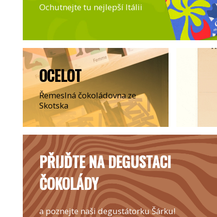
Ochutnejte tu nejlepší Itálii
OCELOT
Řemeslná čokoládovna ze
Skotska
PŘIJĎTE NA DEGUSTACI
ČOKOLÁDY
a poznejte naši degustátorku Šárku!