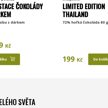
STACE ČOKOLÁDY
LIMITED EDITION
RKEM
THAILAND
sobu s dárkem
72% hořká čokoláda 80 
9
Kč
199
Kč
šíku
Do koší
ELÉHO SVĚTA