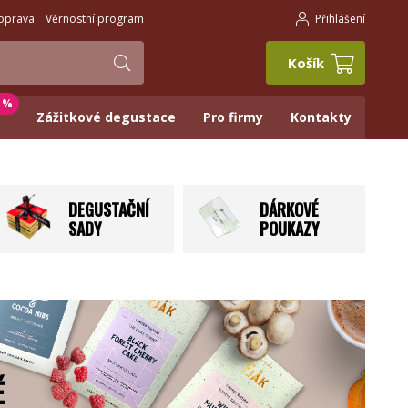
oprava
Věrnostní program
Přihlášení
Košík
0 %
Zážitkové degustace
Pro firmy
Kontakty
DEGUSTAČNÍ
DÁRKOVÉ
SADY
POUKAZY
Ě