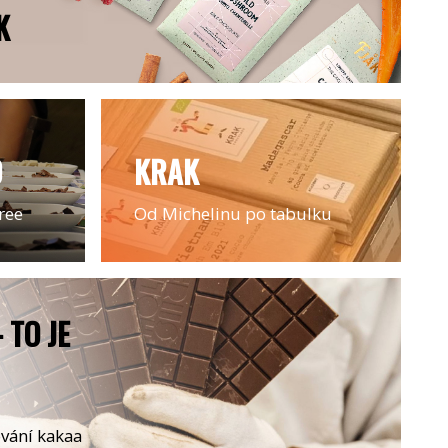
K
O
KRAK
ree
Od Michelinu po tabulku
 TO JE
ování kakaa