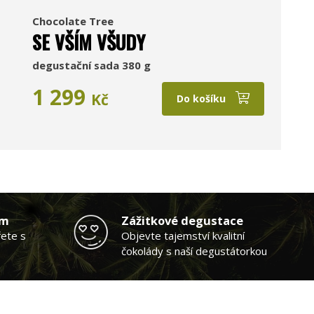
Chocolate Tree
SE VŠÍM VŠUDY
degustační sada 380 g
1 299
Kč
Do košíku
am
Zážitkové degustace
řete s
Objevte tajemství kvalitní
čokolády s naší degustátorkou