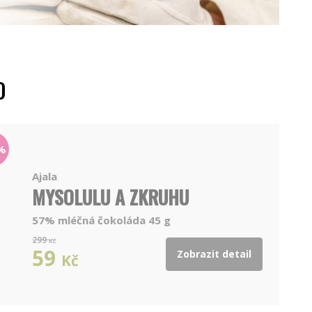
O
%
Ajala
MYSOLULU A ZKRUHU
57% mléčná čokoláda 45 g
299
Kč
59
Zobrazit detail
Kč