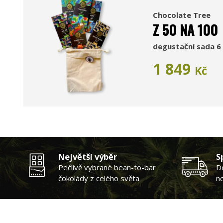
Chocolate Tree
Z 50 NA 100
degustační sada 6 
1 849
Kč
Největší výběr
S
Pečlivě vybrané bean-to-bar
D
čokolády z celého světa
n