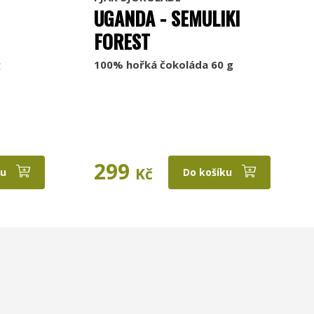
UGANDA - SEMULIKI
FOREST
g
100% hořká čokoláda 60 g
299
Kč
ku
Do košíku