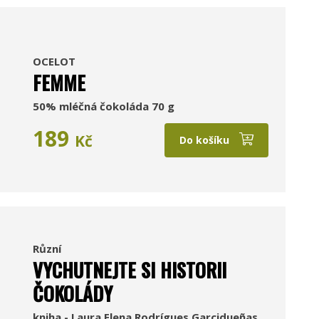
OCELOT
FEMME
50% mléčná čokoláda 70 g
189
Kč
Do košíku
Různí
VYCHUTNEJTE SI HISTORII
ČOKOLÁDY
kniha - Laura Elena Rodrígues Garcidueñas