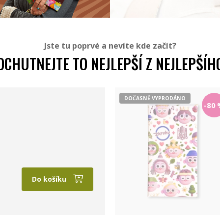
Jste tu poprvé a nevíte kde začít?
OCHUTNEJTE TO NEJLEPŠÍ Z NEJLEPŠÍH
DOČASNĚ VYPRODÁNO
-80
Do košíku