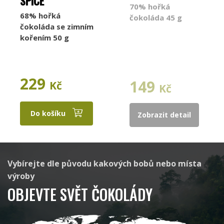
SPICE
70% hořká
68% hořká
čokoláda 45 g
čokoláda se zimním
kořením 50 g
Raaka
Aruntam
229
149
Kč
Kč
Do košíku
Zobrazit detail
Cacaosuyo
Beau Cacao
Vybírejte dle původu kakových bobů nebo místa
výroby
OBJEVTE SVĚT ČOKOLÁDY
Latitude
Standout Chocolate