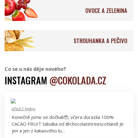
OVOCE A ZELENINA
Aroko Chocolate
Pure Chocolate Jamaica
STROUHANKA A PEČIVO
Co se u nás děje nového?
Baianí Chocolates
KURS & SJOKOLADE
INSTAGRAM
@COKOLADA.CZ
před 2 týdny
Goodio Chocolate
Choba Choba
Konečně jsme se dočkali🥹, včera dorazila 100%
CACAO FRUIT tabulka od @chocolatetreescotland! Je
jen a jen z kakaového lu…