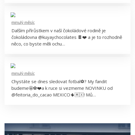
Kuyay
minulý měsíc
Dalším přírůstkem v naší čokoládové rodině je
čokoládovna @kuyaychocolates 🍫❤️ a je to rozhodně
něco, co byste měli ochu…
minulý měsíc
Chystáte se dnes sledovat fotbal⚽️? My fandit
budeme🤩⚽️❤️a k ruce si vezmeme NOVINKU od
@feitoria_do_cacao MEXICO🌵🇲🇽! Mů…