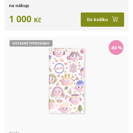
na nákup
1 000
Kč
Do košíku
DOČASNĚ VYPRODÁNO
-80
%
Ajala