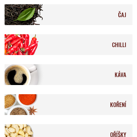
ČAJ
Åkesson's
Feitoria do Cacao
CHILLI
KÁVA
Lílá Čokoláda
Fjåk
KOŘENÍ
La Naya
Krak Chocolade
OŘÍŠKY