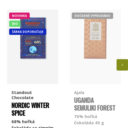
NOVINKA
DOČASNĚ VYPRODÁNO
BIO
ŠÁRKA DOPORUČUJE
Standout
Ajala
Chocolate
UGANDA
NORDIC WINTER
SEMULIKI FOREST
SPICE
70% hořká
68% hořká
čokoláda 45 g
čokoláda se zimním