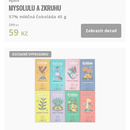
MYSOLULU A ZKRUHU
57% mléčná čokoláda 45 g
299
Kč
59
Zobrazit detail
Kč
DOČASNĚ VYPRODÁNO