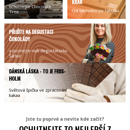
KRAK
ochutnejte Chocolate
Od Michelinu po tabulku
Tree
PŘIJĎTE NA DEGUSTACI
ČOKOLÁDY
a poznejte naši degustátorku
Šárku!
DÁNSKÁ LÁSKA - TO JE FRIIS-
HOLM
Světová špička ve zpracování
kakaa
Jste tu poprvé a nevíte kde začít?
OCHUTNEJTE TO NEJLEPŠÍ Z