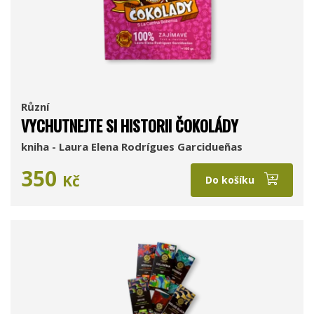
Různí
VYCHUTNEJTE SI HISTORII ČOKOLÁDY
kniha - Laura Elena Rodrígues Garcidueñas
350
Kč
Do košíku