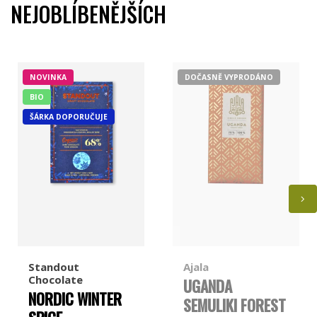
NEJOBLÍBENĚJŠÍCH
Míšina čokoláda
Ajala
NOVINKA
DOČASNĚ VYPRODÁNO
BIO
Jordi's
Pump Street Chocolate
ŠÁRKA DOPORUČUJE
Chocolate and Love
Georgia Ramon
Standout
Ajala
Chocolate
UGANDA
NORDIC WINTER
SEMULIKI FOREST
Taza Chocolate
Marou