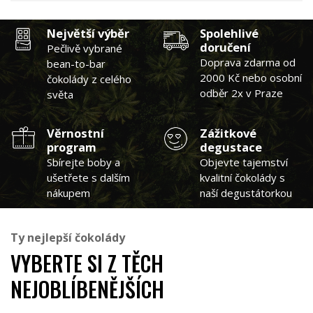
Největší výběr
Spolehlivé
doručení
Pečlivě vybrané
Doprava zdarma od
bean-to-bar
2000 Kč nebo osobní
čokolády z celého
odběr 2x v Praze
světa
Věrnostní
Zážitkové
program
degustace
Sbírejte boby a
Objevte tajemství
ušetřete s dalším
kvalitní čokolády s
nákupem
naší degustátorkou
Ty nejlepší čokolády
VYBERTE SI Z TĚCH
NEJOBLÍBENĚJŠÍCH