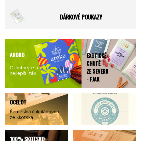
DÁRKOVÉ POUKAZY
AROKO
EXOTICKÉ
CHUTĚ
Ochutnejte tu
ZE SEVERU
nejlepší Itálii
- FJAK
OCELOT
Řemeslná čokoládovna
ze Skotska
100% SKOTSKO