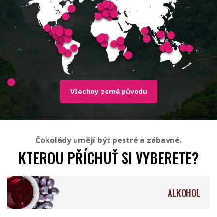
Millésime Chocolat
Soklet
Všechny země původu
Rózsavölgyi Csokoládé
Francois Pralus
Čokolády umějí být pestré a zábavné.
KTEROU PŘÍCHUŤ SI VYBERETE?
ALKOHOL
Valrhona
Mesjokke