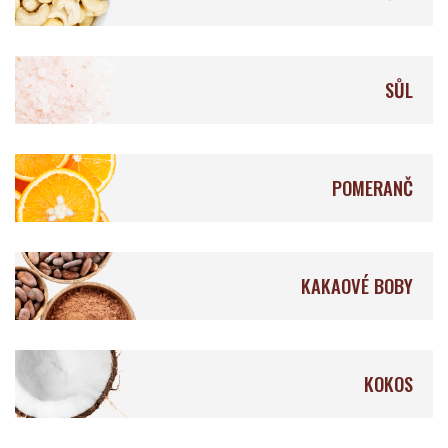
Qantu Chocolat
Ocelot Chocolate
SŮL
POMERANČ
Auro Chocolate
Fruition Chocolate
KAKAOVÉ BOBY
Origines Chocolate
Mellow
KOKOS
Makers