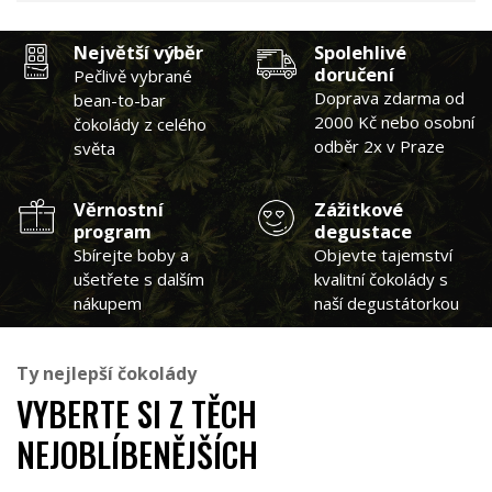
Největší výběr
Spolehlivé
doručení
Pečlivě vybrané
Doprava zdarma od
bean-to-bar
2000 Kč nebo osobní
čokolády z celého
odběr 2x v Praze
světa
Věrnostní
Zážitkové
program
degustace
Sbírejte boby a
Objevte tajemství
ušetřete s dalším
kvalitní čokolády s
nákupem
naší degustátorkou
Ty nejlepší čokolády
VYBERTE SI Z TĚCH
NEJOBLÍBENĚJŠÍCH