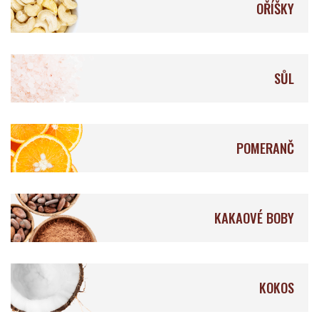
OŘÍŠKY
Qantu Chocolat
Ocelot Chocolate
SŮL
POMERANČ
Auro Chocolate
Fruition Chocolate
KAKAOVÉ BOBY
Origines Chocolate
Mellow
Makers
KOKOS