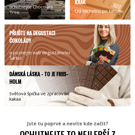
KRAK
ochutnejte Chocolate
Od Michelinu po tabulku
Tree
PŘIJĎTE NA DEGUSTACI
ČOKOLÁDY
a poznejte naši degustátorku
Šárku!
DÁNSKÁ LÁSKA - TO JE FRIIS-
HOLM
Světová špička ve zpracování
kakaa
Jste tu poprvé a nevíte kde začít?
OCHUTNEJTE TO NEJLEPŠÍ Z