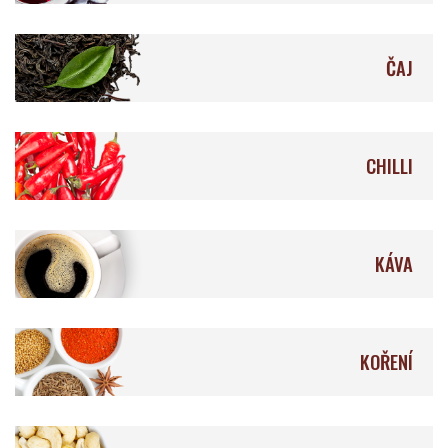
ČAJ
Åkesson's
Feitoria do Cacao
CHILLI
Lílá Čokoláda
Fjåk
KÁVA
KOŘENÍ
La Naya
Krak Chocolade