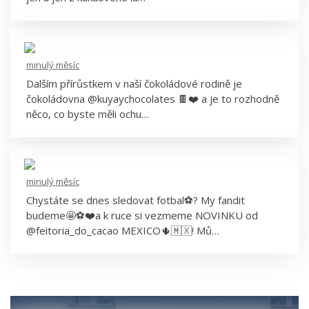
Kuyay
minulý měsíc
Dalším přírůstkem v naší čokoládové rodině je
čokoládovna @kuyaychocolates 🍫❤️ a je to rozhodně
něco, co byste měli ochu…
minulý měsíc
Chystáte se dnes sledovat fotbal⚽️? My fandit
budeme🤩⚽️❤️a k ruce si vezmeme NOVINKU od
@feitoria_do_cacao MEXICO🌵🇲🇽! Mů…