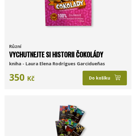
Různí
VYCHUTNEJTE SI HISTORII ČOKOLÁDY
kniha - Laura Elena Rodrígues Garcidueñas
350
Kč
Do košíku