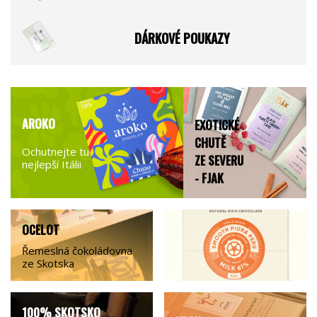
DÁRKOVÉ POUKAZY
AROKO
EXOTICKÉ
CHUTĚ
Ochutnejte tu
ZE SEVERU
nejlepší Itálii
- FJAK
OCELOT
Řemeslná čokoládovna
ze Skotska
100% SKOTSKO