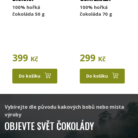
Taza Chocolate
Marou
100% hořká
100% hořká
čokoláda 50 g
čokoláda 70 g
Raaka
Aruntam
399
299
Kč
Kč
Do košíku
Do košíku
Cacaosuyo
Beau Cacao
Vybírejte dle původu kakových bobů nebo místa
výroby
OBJEVTE SVĚT ČOKOLÁDY
Latitude
Standout Chocolate