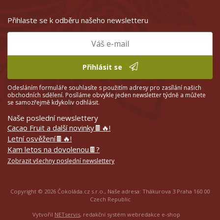
Přihlaste se k odběru našeho newsletteru
Přihlásit se
Odesláním formuláře souhlasíte s použitím adresy pro zasílání našich
obchodních sdělení. Posíláme obvykle jeden newsletter týdně a můžete
se samozřejmě kdykoliv odhlásit.
Naše poslední newslettery
Cacao Fruit a další novinky🍫🔥!
Letní osvěžení🍫🔥!
Kam letos na dovolenou🍫?
Zobrazit všechny poslední newslettery
Copyright © 2026 Čokoláda.cz s.r.o., Naše adresa: Thákurova 3 Praha 160 00
Czech Republic
Vytvořil
NETservis
, redakční systém webredakce e-shop