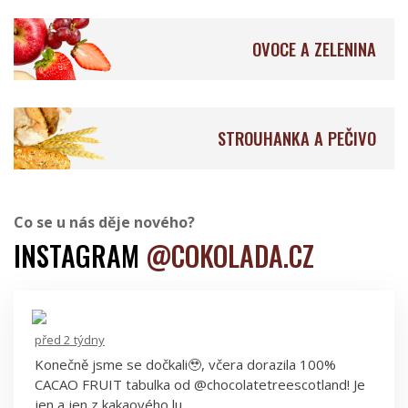
OVOCE A ZELENINA
Aroko Chocolate
Pure Chocolate Jamaica
STROUHANKA A PEČIVO
Baianí Chocolates
KURS & SJOKOLADE
Co se u nás děje nového?
INSTAGRAM
@COKOLADA.CZ
před 2 týdny
Goodio Chocolate
Choba Choba
Konečně jsme se dočkali🥹, včera dorazila 100%
CACAO FRUIT tabulka od @chocolatetreescotland! Je
jen a jen z kakaového lu…