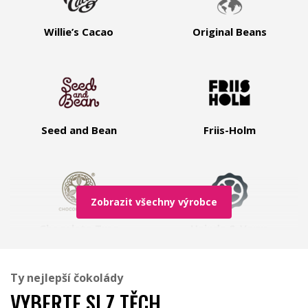
Willie’s Cacao
Original Beans
Seed and Bean
Friis-Holm
Zobrazit všechny výrobce
Chocolate Tree
Heinde & Verre
Ty nejlepší čokolády
VYBERTE SI Z TĚCH