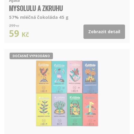
MYSOLULU A ZKRUHU
57% mléčná čokoláda 45 g
299
Kč
59
Zobrazit detail
Kč
DOČASNĚ VYPRODÁNO