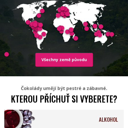
Millésime Chocolat
Soklet
Všechny země původu
Rózsavölgyi Csokoládé
Francois Pralus
Čokolády umějí být pestré a zábavné.
KTEROU PŘÍCHUŤ SI VYBERETE?
ALKOHOL
Valrhona
Mesjokke