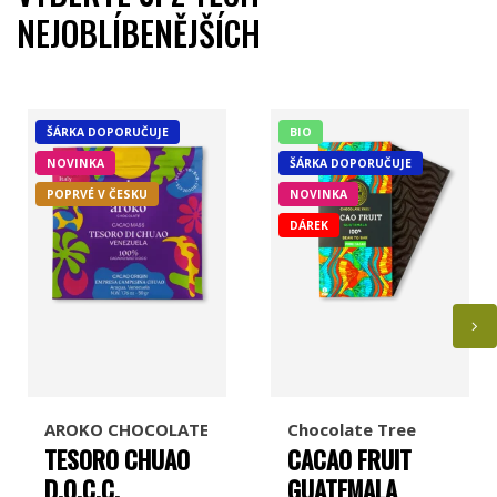
NEJOBLÍBENĚJŠÍCH
Míšina čokoláda
Ajala
ŠÁRKA DOPORUČUJE
BIO
NOVINKA
ŠÁRKA DOPORUČUJE
Jordi's
Pump Street Chocolate
POPRVÉ V ČESKU
NOVINKA
DÁREK
Chocolate and Love
Georgia Ramon
AROKO CHOCOLATE
Chocolate Tree
TESORO CHUAO
CACAO FRUIT
D.O.C.C.
GUATEMALA