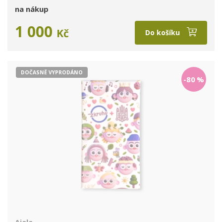
na nákup
1 000
Kč
Do košíku
DOČASNĚ VYPRODÁNO
-80
%
Ajala